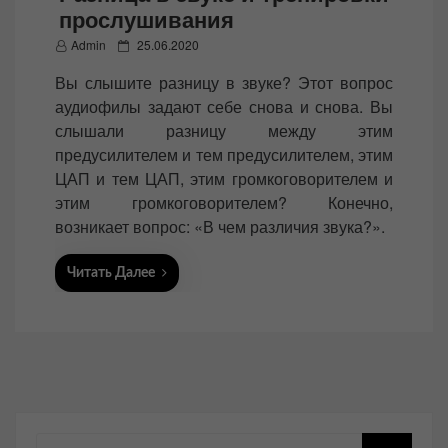
прослушивания
P
Admin
25.06.2020
o
Вы слышите разницу в звуке? Этот вопрос
s
аудиофилы задают себе снова и снова. Вы
t
слышали разницу между этим
e
предусилителем и тем предусилителем, этим
d
ЦАП и тем ЦАП, этим громкоговорителем и
o
этим громкоговорителем? Конечно,
n
возникает вопрос: «В чем различия звука?».
Читать Далее
Поиск