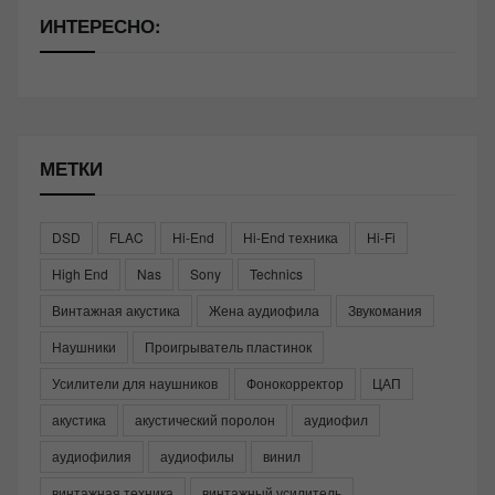
ИНТЕРЕСНО:
МЕТКИ
DSD
FLAC
Hi-End
Hi-End техника
Hi-Fi
High End
Nas
Sony
Technics
Винтажная акустика
Жена аудиофила
Звукомания
Наушники
Проигрыватель пластинок
Усилители для наушников
Фонокорректор
ЦАП
акустика
акустический поролон
аудиофил
аудиофилия
аудиофилы
винил
винтажная техника
винтажный усилитель