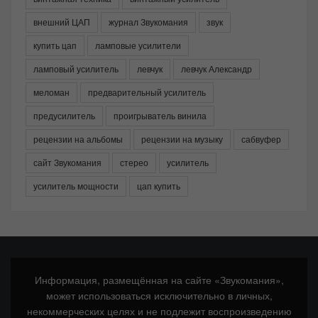
внешний ЦАП
журнал Звукомания
звук
купить цап
ламповые усилители
ламповый усилитель
левчук
левчук Александр
меломан
предварительный усилитель
предусилитель
проигрыватель винила
рецензии на альбомы
рецензии на музыку
сабвуфер
сайт Звукомания
стерео
усилитель
усилитель мощности
цап купить
Информация, размещённая на сайте «Звукомания»,
может использоваться исключительно в личных,
некоммерческих целях и не подлежит воспроизведению