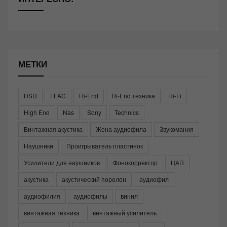
МЕТКИ
DSD
FLAC
Hi-End
Hi-End техника
Hi-Fi
High End
Nas
Sony
Technics
Винтажная акустика
Жена аудиофила
Звукомания
Наушники
Проигрыватель пластинок
Усилители для наушников
Фонокорректор
ЦАП
акустика
акустический поролон
аудиофил
аудиофилия
аудиофилы
винил
винтажная техника
винтажный усилитель