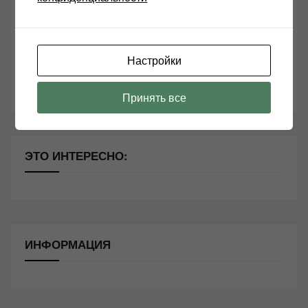
Чем дороже аудиотехника, тем лучше звучит?
Секреты Hi-Fi
Настройки
10 способов оптимизации потоковой музыки
Почему виниловые пластинки звучат так хорошо?
Принять все
ЭТО ИНТЕРЕСНО:
ИНФОРМАЦИЯ