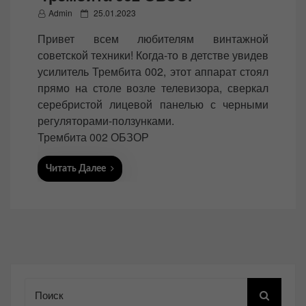
P
Admin
25.01.2023
o
Привет всем любителям винтажной
s
советской техники! Когда-то в детстве увидев
t
усилитель Трембита 002, этот аппарат стоял
e
прямо на столе возле телевизора, сверкал
d
серебристой лицевой панелью с черными
o
регуляторами-ползунками.
n
Трембита 002 ОБЗОР
Читать Далее
Поиск