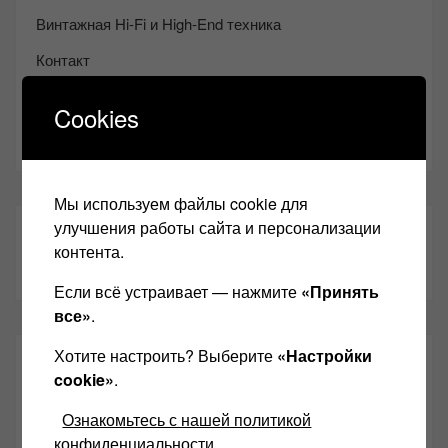
Винтажная Hi-Fi и High-End техника
Контакт
Одноклассники
Cookies
Youtube
Мы используем файлы cookie для
улучшения работы сайта и персонализации
ТАКЖЕ ЧИТАЕМ:
контента.
Если всё устраивает — нажмите
«Принять
все»
.
Хотите настроить? Выберите
«Настройки
СВЕЖИЕ ЗАПИСИ
cookie»
.
Ознакомьтесь с нашей политикой
Возьмите друга в салон Hi-Fi техники
конфиденциальности