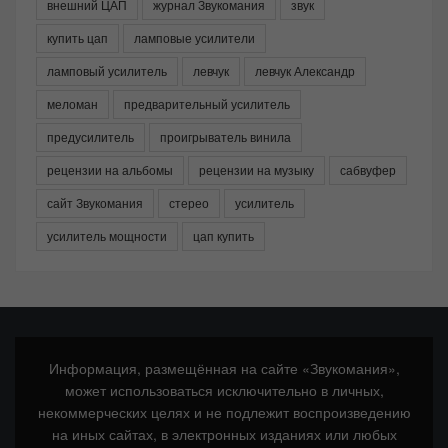
внешний ЦАП
журнал Звукомания
звук
купить цап
ламповые усилители
ламповый усилитель
левчук
левчук Александр
меломан
предварительный усилитель
предусилитель
проигрыватель винила
рецензии на альбомы
рецензии на музыку
сабвуфер
сайт Звукомания
стерео
усилитель
усилитель мощности
цап купить
Информация, размещённая на сайте «Звукомания»,
может использоваться исключительно в личных,
некоммерческих целях и не подлежит воспроизведению
на иных сайтах, в электронных изданиях или любых