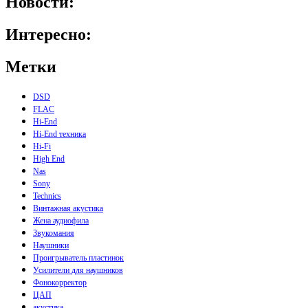
Новости:
Интересно:
Метки
DSD
FLAC
Hi-End
Hi-End техника
Hi-Fi
High End
Nas
Sony
Technics
Винтажная акустика
Жена аудиофила
Звукомания
Наушники
Проигрыватель пластинок
Усилители для наушников
Фонокорректор
ЦАП
акустика