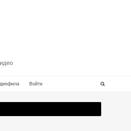
видео
удиофила
Войти