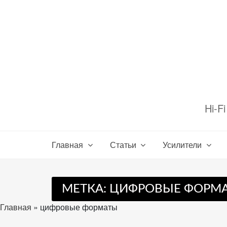
Перейти
к
содержимому
Настройте
файлы
Hi-F
cookie
для
Звукомания.
Главная
Статьи
Усилители
МЕТКА:
ЦИФРОВЫЕ ФОРМ
Главная
»
цифровые форматы