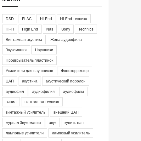
DSD
FLAC
Hi-End
Hi-End техника
Hi-Fi
High End
Nas
Sony
Technics
Винтажная акустика
Жена аудиофила
Звукомания
Наушники
Проигрыватель пластинок
Усилители для наушников
Фонокорректор
ЦАП
акустика
акустический поролон
аудиофил
аудиофилия
аудиофилы
винил
винтажная техника
винтажный усилитель
внешний ЦАП
журнал Звукомания
звук
купить цап
ламповые усилители
ламповый усилитель