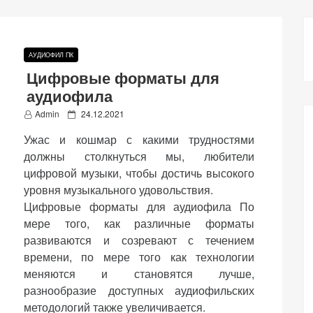
АУДИОФИЛ ПК
Цифровые форматы для
аудиофила
P
Admin
24.12.2021
o
Ужас и кошмар с какими трудностями
s
t
должны столкнуться мы, любители
e
цифровой музыки, чтобы достичь высокого
d
уровня музыкального удовольствия.
o
n
Цифровые форматы для аудиофила По
мере того, как различные форматы
развиваются и созревают с течением
времени, по мере того как технологии
меняются и становятся лучше,
разнообразие доступных аудиофильских
методологий также увеличивается.