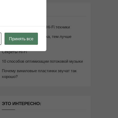
СВЕЖИЕ ЗАПИСИ
Возьмите друга в салон Hi-Fi техники
Чем дороже аудиотехника, тем лучше
Принять все
звучит?
Секреты Hi-Fi
10 способов оптимизации потоковой музыки
Почему виниловые пластинки звучат так
хорошо?
ЭТО ИНТЕРЕСНО: