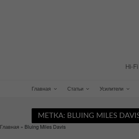
Перейти
к
содержимому
Hi-F
Главная
Статьи
Усилители
МЕТКА:
BLUING MILES DAVI
Главная
»
Bluing Miles Davis