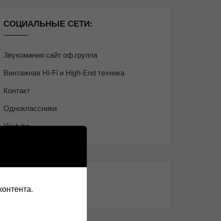
СОЦИАЛЬНЫЕ СЕТИ:
Звукомания сайт оф.группа
Винтажная Hi-Fi и High-End техника
Контакт
Одноклассники
Youtube
ТАКЖЕ ЧИТАЕМ:
контента.