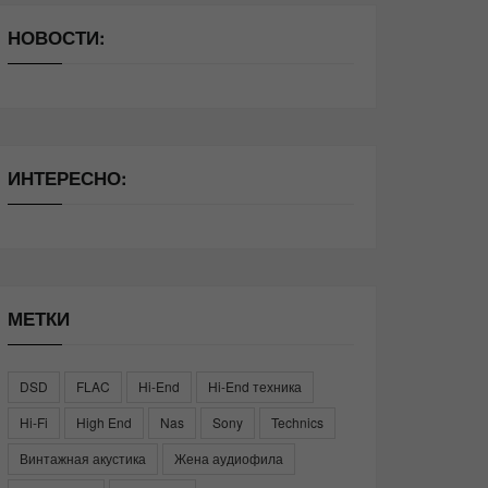
НОВОСТИ:
ИНТЕРЕСНО:
МЕТКИ
DSD
FLAC
Hi-End
Hi-End техника
Hi-Fi
High End
Nas
Sony
Technics
Винтажная акустика
Жена аудиофила