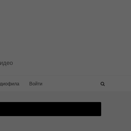
видео
удиофила
Войти