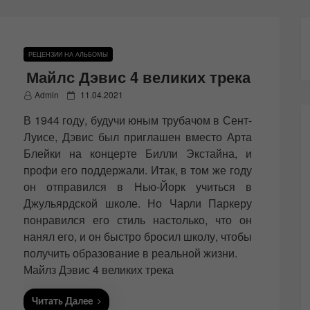
РЕЦЕНЗИИ НА АЛЬБОМЫ
Майлс Дэвис 4 великих трека
P
Admin
11.04.2021
o
В 1944 году, будучи юным трубачом в Сент-
s
t
Луисе, Дэвис был приглашен вместо Арта
e
Блейки на концерте Билли Экстайна, и
d
профи его поддержали. Итак, в том же году
o
n
он отправился в Нью-Йорк учиться в
Джульярдской школе. Но Чарли Паркеру
понравился его стиль настолько, что он
нанял его, и он быстро бросил школу, чтобы
получить образование в реальной жизни.
Майлз Дэвис 4 великих трека
Читать Далее