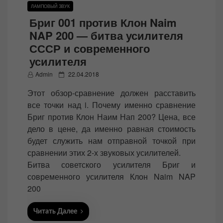
ЛАМПОВЫЙ ЗВУК
Бриг 001 против Клон Naim
NAP 200 — битва усилителя
СССР и современного
усилителя
P
Admin
22.04.2018
o
Этот обзор-сравнение должен расставить
s
все точки над i. Почему именно сравнение
t
Бриг против Клон Наим Нап 200? Цена, все
e
дело в цене, да именно равная стоимость
d
будет служить нам отправной точкой при
o
сравнении этих 2-х звуковых усилителей.
n
Битва советского усилителя Бриг и
современного усилителя Клон Naim NAP
200
Читать Далее