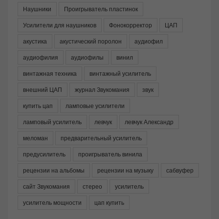
Наушники
Проигрыватель пластинок
Усилители для наушников
Фонокорректор
ЦАП
акустика
акустический поролон
аудиофил
аудиофилия
аудиофилы
винил
винтажная техника
винтажный усилитель
внешний ЦАП
журнал Звукомания
звук
купить цап
ламповые усилители
ламповый усилитель
левчук
левчук Александр
меломан
предварительный усилитель
предусилитель
проигрыватель винила
рецензии на альбомы
рецензии на музыку
сабвуфер
сайт Звукомания
стерео
усилитель
усилитель мощности
цап купить