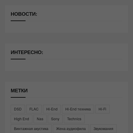
НОВОСТИ:
ИНТЕРЕСНО:
МЕТКИ
DSD
FLAC
Hi-End
Hi-End техника
Hi-Fi
High End
Nas
Sony
Technics
Винтажная акустика
Жена аудиофила
Звукомания