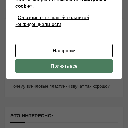
cookie»
.
Ознакомьтесь с нашей политикой
конфиденциальности
СВЕЖИЕ ЗАПИСИ
Возьмите друга в салон Hi-Fi техники
Настройки
Чем дороже аудиотехника, тем лучше звучит?
Секреты Hi-Fi
Принять все
10 способов оптимизации потоковой музыки
Почему виниловые пластинки звучат так хорошо?
ЭТО ИНТЕРЕСНО: