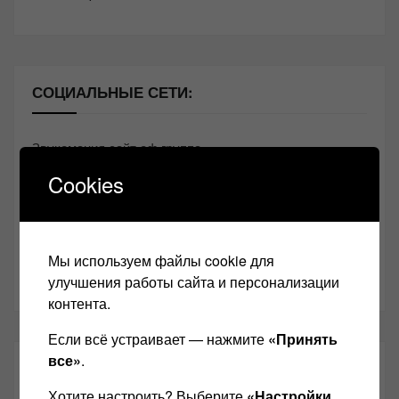
СОЦИАЛЬНЫЕ СЕТИ:
Звукомания сайт оф.группа
Cookies
Винтажная Hi-Fi и High-End техника
Контакт
Одноклассники
Мы используем файлы cookie для
Youtube
улучшения работы сайта и персонализации
контента.
Если всё устраивает — нажмите
«Принять
все»
.
ТАКЖЕ ЧИТАЕМ:
Хотите настроить? Выберите
«Настройки