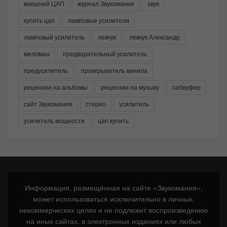
внешний ЦАП
журнал Звукомания
звук
купить цап
ламповые усилители
ламповый усилитель
левчук
левчук Александр
меломан
предварительный усилитель
предусилитель
проигрыватель винила
рецензии на альбомы
рецензии на музыку
сабвуфер
сайт Звукомания
стерео
усилитель
усилитель мощности
цап купить
Информация, размещённая на сайте «Звукомания»,
может использоваться исключительно в личных,
некоммерческих целях и не подлежит воспроизведению
на иных сайтах, в электронных изданиях или любых