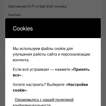
Винтажная Hi-Fi и High-End техника
Контакт
Одноклассники
Cookies
Youtube
Мы используем файлы cookie для
улучшения работы сайта и персонализации
ТАКЖЕ ЧИТАЕМ:
контента.
Если всё устраивает — нажмите
«Принять
все»
.
Хотите настроить? Выберите
«Настройки
СВЕЖИЕ ЗАПИСИ
cookie»
.
Ознакомьтесь с нашей политикой
Чем дороже аудиотехника, тем лучше звучит?
конфиденциальности