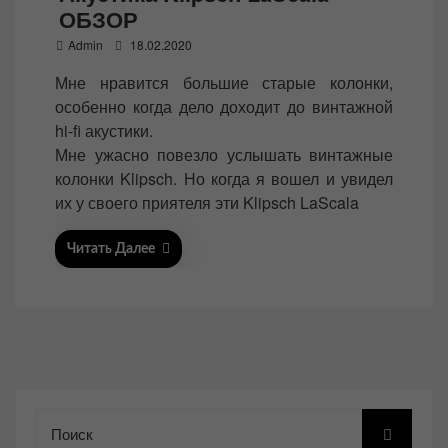
ОБЗОР
P
Admin
18.02.2020
o
Мне нравится большие старые колонки,
s
особенно когда дело доходит до винтажной
t
hi-fi акустики.
e
Мне ужасно повезло услышать винтажные
d
колонки Klipsch. Но когда я вошел и увидел
o
их у своего приятеля эти Klipsch LaScala
n
Читать Далее
Поиск