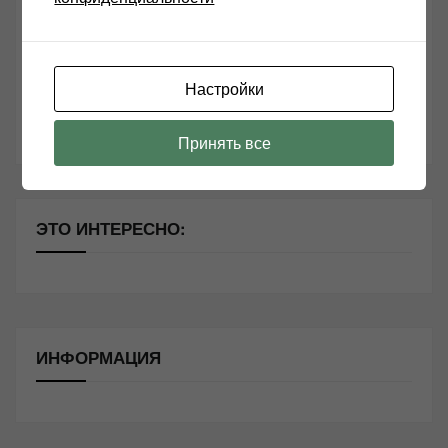
Секреты Hi-Fi
10 способов оптимизации потоковой музыки
Настройки
Почему виниловые пластинки звучат так хорошо?
Виниловые пластинки звучат хорошо !?
Принять все
ЭТО ИНТЕРЕСНО:
ИНФОРМАЦИЯ