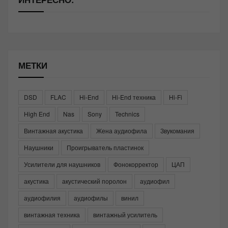
МЕТКИ
DSD
FLAC
Hi-End
Hi-End техника
Hi-Fi
High End
Nas
Sony
Technics
Винтажная акустика
Жена аудиофила
Звукомания
Наушники
Проигрыватель пластинок
Усилители для наушников
Фонокорректор
ЦАП
акустика
акустический поролон
аудиофил
аудиофилия
аудиофилы
винил
винтажная техника
винтажный усилитель