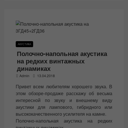
АКУСТИКА
Полочно-напольная акустика
на редких винтажных
динамиках
P
Admin
13.04.2018
o
Привет всем любителям хорошего звука. В
s
этом обзоре-продаже расскажу об весьма
t
интересной по звуку и внешнему виду
e
акустики для лампового, гибридного или
d
высококачественного усилителя на камне.
o
Полочно-напольная акустика на редких
n
винтажных динамиках