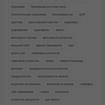
Наушники
Проигрыватель пластинок
Усилители для наушников
Фонокорректор
ЦАП
акустика
акустический поролон
аудиофил
аудиофилия
аудиофилы
винил
винтажная техника
винтажный усилитель
внешний ЦАП
журнал Звукомания
звук
купить цап
ламповые усилители
ламповый усилитель
левчук
левчук Александр
меломан
предварительный усилитель
предусилитель
проигрыватель винила
рецензии на альбомы
рецензии на музыку
сабвуфер
сайт Звукомания
стерео
усилитель
усилитель мощности
цап купить