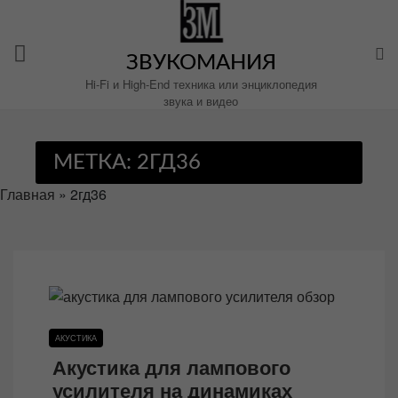
Перейти
к
содержимому
ЗВУКОМАНИЯ
Hi-Fi и High-End техника или энциклопедия
звука и видео
МЕТКА:
2ГД36
Главная
»
2гд36
АКУСТИКА
Акустика для лампового
усилителя на динамиках