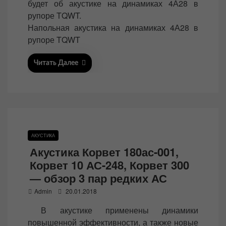
будет об акустике на динамиках 4А28 в
e
рупоре TQWT.
d
Напольная акустика на динамиках 4А28 в
o
рупоре TQWT
n
Читать Далее
АКУСТИКА
Акустика Корвет 180ас-001,
Корвет 10 АС-248, Корвет 300
— обзор 3 пар редких АС
P
Admin
20.01.2018
o
В акустике применены динамики
s
повышенной эффективности, а также новые