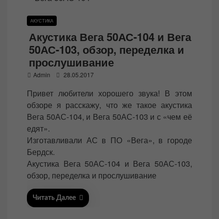
АКУСТИКА
Акустика Вега 50АС-104 и Вега
50АС-103, обзор, переделка и
прослушивание
P
Admin
28.05.2017
o
Привет любители хорошего звука! В этом
s
обзоре я расскажу, что же такое акустика
t
Вега 50АС-104, и Вега 50АС-103 и с «чем её
e
едят».
d
Изготавливали АС в ПО «Вега», в городе
o
Бердск.
n
Акустика Вега 50АС-104 и Вега 50АС-103,
обзор, переделка и прослушивание
Читать Далее