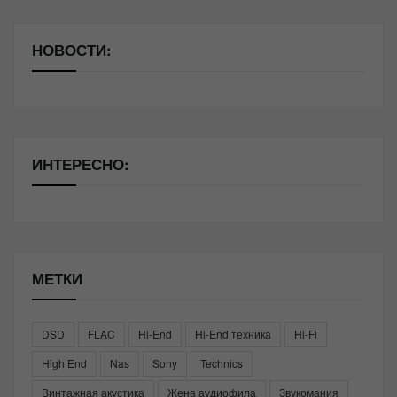
НОВОСТИ:
ИНТЕРЕСНО:
МЕТКИ
DSD
FLAC
Hi-End
Hi-End техника
Hi-Fi
High End
Nas
Sony
Technics
Винтажная акустика
Жена аудиофила
Звукомания