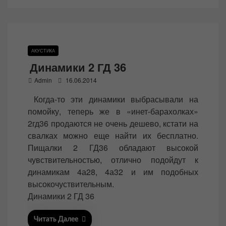
АКУСТИКА
Динамики 2 ГД 36
P
Admin
16.06.2014
o
Когда-то эти динамики выбрасывали на
s
помойку, теперь же в «инет-барахолках»
t
2гд36 продаются не очень дешево, кстати на
e
свалках можно еще найти их бесплатно.
d
Пищалки 2 ГД36 обладают высокой
o
чувствительностью, отлично подойдут к
n
динамикам 4а28, 4а32 и им подобных
высокочуствительным.
Динамики 2 ГД 36
Читать Далее