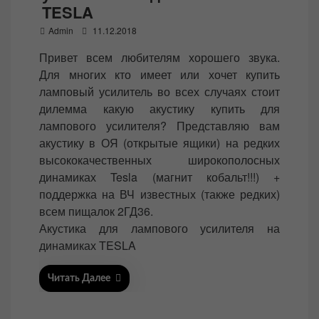
TESLA
P
Admin
11.12.2018
o
Привет всем любителям хорошего звука.
s
Для многих кто имеет или хочет купить
t
ламповый усилитель во всех случаях стоит
e
дилемма какую акустику купить для
d
лампового усилителя? Представляю вам
o
акустику в ОЯ (открытые ящики) на редких
n
высококачественных широкополосных
динамиках Tesla (магнит кобальт!!!) +
поддержка на ВЧ известных (также редких)
всем пищалок 2ГД36.
Акустика для лампового усилителя на
динамиках TESLA
Читать Далее