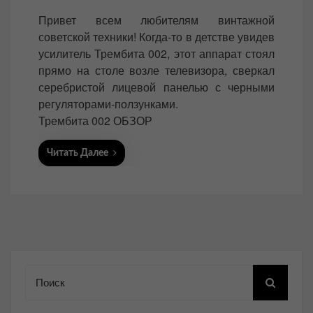
o
Привет всем любителям винтажной
s
советской техники! Когда-то в детстве увидев
t
усилитель Трембита 002, этот аппарат стоял
e
прямо на столе возле телевизора, сверкал
d
серебристой лицевой панелью с черными
o
регуляторами-ползунками.
n
Трембита 002 ОБЗОР
Читать Далее
Поиск