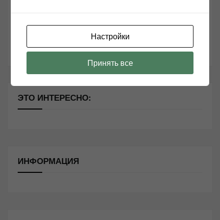
Секреты Hi-Fi
10 способов оптимизации потоковой музыки
Настройки
Почему виниловые пластинки звучат так хорошо?
Принять все
ЭТО ИНТЕРЕСНО:
ИНФОРМАЦИЯ