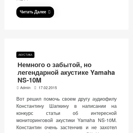
Читать Далее
АКУСТИКА
Немного о забытой, но
легендарной акустике Yamaha
NS-10M
P
Admin
17.02.2015
o
Вот решил помочь своем другу аудиофилу
s
Константину Шапкину в написании на
t
конкурс статьи об интересной
e
мониторинговой акустики Yamaha NS-10M.
d
Константин очень застенчив и не захотел
o