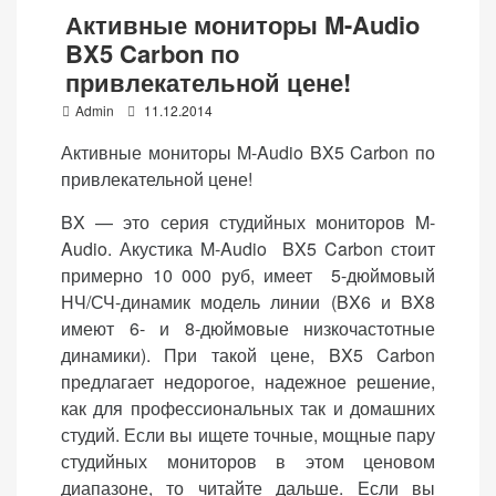
Активные мониторы M-Audio
BX5 Carbon по
привлекательной цене!
P
Admin
11.12.2014
o
Активные мониторы M-Audio BX5 Carbon по
s
привлекательной цене!
t
e
BX — это серия студийных мониторов M-
d
Audio. Акустика M-Audio BX5 Carbon стоит
o
примерно 10 000 руб, имеет 5-дюймовый
n
НЧ/СЧ-динамик модель линии (BX6 и BX8
имеют 6- и 8-дюймовые низкочастотные
динамики). При такой цене, BX5 Carbon
предлагает недорогое, надежное решение,
как для профессиональных так и домашних
студий. Если вы ищете точные, мощные пару
студийных мониторов в этом ценовом
диапазоне, то читайте дальше. Если вы