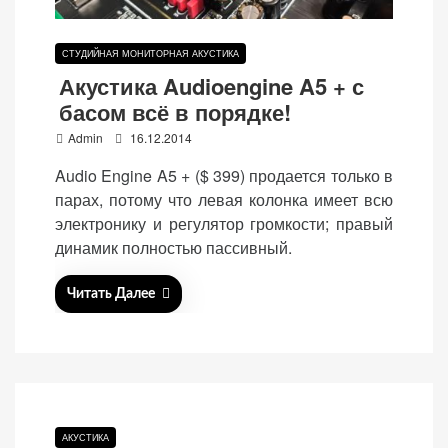
СТУДИЙНАЯ МОНИТОРНАЯ АКУСТИКА
Акустика Audioengine A5 + с
басом всё в порядке!
P
Admin
16.12.2014
o
Audio Engine A5 + ($ 399) продается только в
s
парах, потому что левая колонка имеет всю
t
электронику и регулятор громкости; правый
e
динамик полностью пассивный.
d
o
Читать Далее
n
АКУСТИКА