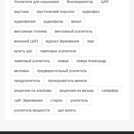
Усилители для наушников
Фонокорректор
ЦАП
акустика
акустический поролон
аудиофил
аудиофилия
аудиофилы
винил
винтажная техника
винтажный усилитель
внешний ЦАП
журнал Звукомания
звук
купить цап
ламповые усилители
ламповый усилитель
левчук
левчук Александр
меломан
предварительный усилитель
предусилитель
проигрыватель винила
рецензии на альбомы
рецензии на музыку
сабвуфер
сайт Звукомания
стерео
усилитель
усилитель мощности
цап купить