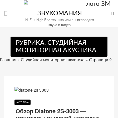
Перейти
к
ЗВУКОМАНИЯ
содержимому
Hi-Fi и High-End техника или энциклопедия
звука и видео
РУБРИКА:
СТУДИЙНАЯ
Настройте
МОНИТОРНАЯ АКУСТИКА
файлы
cookie
Главная
»
Студийная мониторная акустика
»
Страница 2
для
Звукомания.
АКУСТИКА
Обзор Diatone 2S-3003 —
мониторы высокой четкости