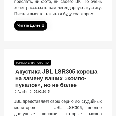
прислать, ни фото, ни своего ВК. Но очень
n
хочет рассказать нам легендарную акустику.
Писали вместе, так что я буду соавтором.
Читать Далее
КОМПЬЮТЕРНАЯ АКУСТИКА
Акустика JBL LSR305 хороша
на замену ваших «компо-
пукалок», но не более
P
Admin
06.02.2015
o
JBL представляет свою серию 3-х студийных
s
мониторов — JBL LSR305, вполне
t
доступные колонки, которые можно
e