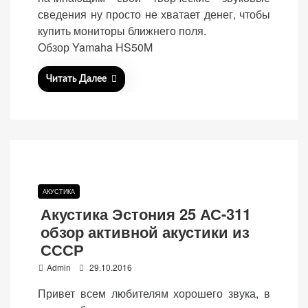
e
персонализированного
сведения ну просто не хватает денег, чтобы
d
контента и
купить мониторы ближнего поля.
предложений.
o
Обзор Yamaha HS50M
n
Читать Далее
АКУСТИКА
Акустика Эстония 25 АС-311
обзор активной акустики из
СССР
P
Admin
29.10.2016
o
Привет всем любителям хорошего звука, в
s