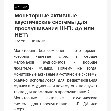
АКУСТИКА
Мониторные активные
акустические системы для
прослушивания Hi-Fi: ДА или
НЕТ?
P
Admin
01.06.2016
o
Мониторинг, без сомнения, — это термин,
s
который навевает страх в сердце
t
меломанов, аудиофилов и вообще
e
любителей музыки. Почему же тогда,
d
мониторные активные акустические системы
o
обычно используются для редактирования
n
музыки в студиях — и почему они не служат
также для нормального прослушивания?
Мониторные активные акустические
системы для прослушивания Hi-Fi: ДА или
НЕТ?