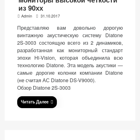
из 90хх
P
Admin
31.10.2017
o
Представляю вам довольно дорогую
s
винтажную акустическую систему Diatone
«Принять
t
2S-3003 состоящую всего из 2 динамиков,
все»
e
разработанная как мониторный стандарт
d
эпохи Hi-Vision, которая объединила всю
o
технологию Diatone. Эта модель акустики —
n
самые дорогие колонки компании Diatone
Обязательные
«Настройки
(не считая АС Diatone DS-V9000).
(технические)
cookie»
Обзор Diatone 2S-3003
Необходимы для
работы сайта.
Читать Далее
Сохраняют
настройки,
корзину,
авторизацию. Они
необходимы для
функционирования