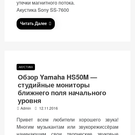
утечки магнитного потока.
(Яндекс.Метрика).
Акустика Sony SS-7600
Анонимно, без
персональных
Читать Далее
данных.
Маркетинговые
(реклама)
Яндекс.Директ:
АКУСТИКА
персонализированная
Обзор Yamaha HS50M —
реклама на основе
ваших интересов.
студийные мониторы
Рассказывая о своих
ближнего поля начального
интересах и
уровня
поведении при
P
Admin
12.11.2016
посещении нашего
o
сайта, вы повышаете
Привет всем любители хорошего звука!
s
вероятность
Многим музыкантам или звукорежиссёрам
t
просмотра
начинающим свои творческие звуковые