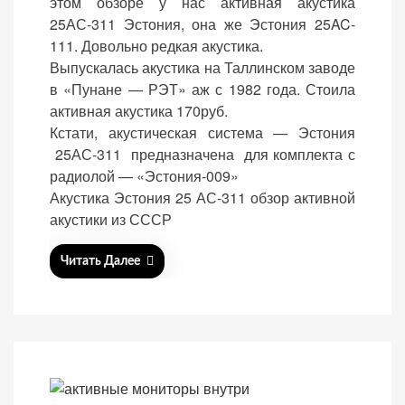
этом обзоре у нас активная акустика
t
25АС-311 Эстония, она же Эстония 25AC-
e
111. Довольно редкая акустика.
d
Выпускалась акустика на Таллинском заводе
o
в «Пунане — РЭТ» аж с 1982 года. Стоила
n
активная акустика 170руб.
Кстати, акустическая система — Эстония
25АС-311 предназначена для комплекта с
радиолой — «Эстония-009»
Акустика Эстония 25 АС-311 обзор активной
акустики из СССР
Читать Далее