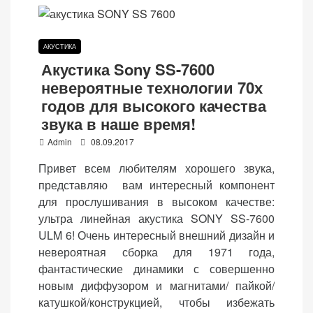
веб-сайта.
АКУСТИКА
Функциональные
Акустика Sony SS-7600
Обеспечивают
невероятные технологии 70х
нормальную
годов для высокого качества
работу сайта. Если
звука в наше время!
вы откажетесь от
P
Admin
08.09.2017
использования
o
этих файлов
Привет всем любителям хорошего звука,
s
cookie, некоторые
представляю вам интересный компонент
t
функции веб-сайта
для прослушивания в высоком качестве:
e
исчезнут.
ультра линейная акустика SONY SS-7600
d
ULM 6! Очень интересный внешний дизайн и
o
невероятная сборка для 1971 года,
n
Статистические
фантастические динамики с совершенно
(аналитика)
новым диффузором и магнитами/ пайкой/
Анализируют
катушкой/конструкцией, чтобы избежать
посещаемость