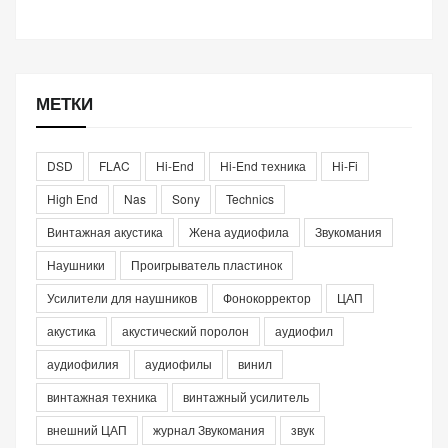
МЕТКИ
DSD
FLAC
Hi-End
Hi-End техника
Hi-Fi
High End
Nas
Sony
Technics
Винтажная акустика
Жена аудиофила
Звукомания
Наушники
Проигрыватель пластинок
Усилители для наушников
Фонокорректор
ЦАП
акустика
акустический поролон
аудиофил
аудиофилия
аудиофилы
винил
винтажная техника
винтажный усилитель
внешний ЦАП
журнал Звукомания
звук