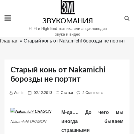
Перейти
к
содержимому
ЗВУКОМАНИЯ
Hi-Fi и High-End техника или энциклопедия
звука и видео
Главная
»
Старый конь от Nakamichi борозды не портит
Настройте
файлы
cookie
Старый конь от Nakamichi
для
борозды не портит
Звукомания.
P
Admin
02.12.2013
Статьи
2 Comments
o
s
М-да…. До чего мы
t
иногда бываем
e
Nakamichi DRAGON
d
страшными