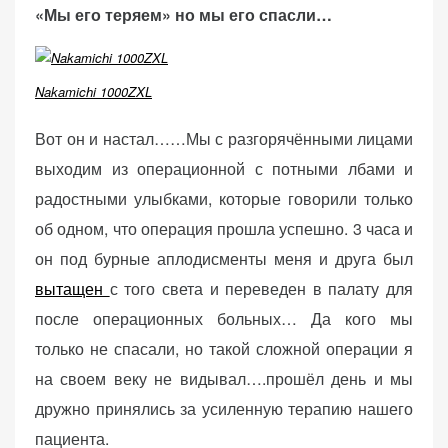
«Мы его теряем» но мы его спасли…
(Яндекс.Метрика).
Анонимно, без
персональных
данных.
Nakamichi 1000ZXL
Вот он и настал……Мы с разгорячёнными лицами
Маркетинговые
выходим из операционной с потными лбами и
(реклама)
радостными улыбками, которые говорили только
Яндекс.Директ:
об одном, что операция прошла успешно. 3 часа и
персонализированная
реклама на основе
он под бурные аплодисменты меня и друга был
ваших интересов.
вытащен
с того света и переведен в палату для
Рассказывая о своих
после операционных больных… Да кого мы
интересах и
поведении при
только не спасали, но такой сложной операции я
посещении нашего
на своем веку не видывал….прошёл день и мы
сайта, вы повышаете
дружно принялись за усиленную терапию нашего
вероятность
просмотра
пациента.