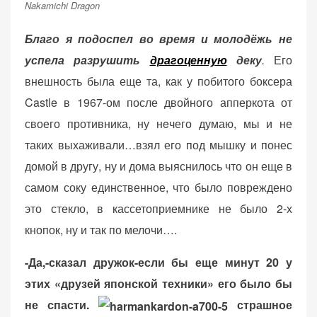
Nakamichi Dragon
веб-сайта.
Благо я подоспел во время и молодёжь не
успела разрушить
драгоценную
деку
.
Его
Функциональные
внешность была еще та, как у побитого боксера
Обеспечивают
нормальную
Castle в 1967-ом после двойного апперкота от
работу сайта. Если
своего противника, ну нeчего думаю, мы и не
вы откажетесь от
таких выхаживали…взял его под мышку и понес
использования
этих файлов
домой в другу, ну и дома выяснилось что он еще в
cookie, некоторые
самом соку единственное, что было повреждено
функции веб-сайта
это стекло, в кассетоприемнике не было 2-х
исчезнут.
кнопок, ну и так по мелочи….
-Да,-сказал дружок-если бы еще минут 20 у
Статистические
(аналитика)
этих «друзей японской техники» его было бы
Анализируют
не спасти.
страшное
посещаемость