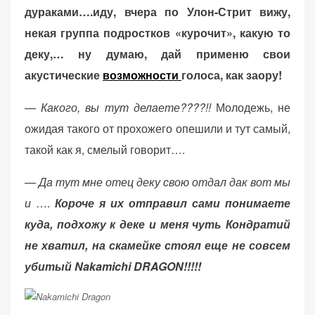
o
дураками….иду, вчера по Улон-Стрит вижу,
n
некая группа подростков «курочит», какую то
деку,… ну думаю, дай применю свои
акустические
возможности
голоса, как заору!
«Принять
все»
— Какого, вы тут делаете????!!
Молодежь, не
ожидая такого от прохожего опешили и тут самый,
такой как я, смелый говорит….
Обязательные
«Настройки
—
Да тут мне отец деку свою отдал дак вот мы
(технические)
cookie»
Необходимы для
и
….
Короче я их отправил сами понимаете
работы сайта.
куда, подхожу к деке и меня чуть Кондратий
Сохраняют
не хватил, на скамейке стоял еще не совсем
настройки,
убитый Nakamichi DRAGON!!!!!
корзину,
авторизацию. Они
необходимы для
функционирования