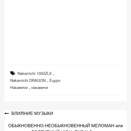
,
Nakamichi 1000ZLX
,
Nakamichi DRAGON
Ецуро
,
Накамичи
накамичи
Навигация
ВЛИЯНИЕ МУЗЫКИ
по
ОБЫКНОВЕННО-НЕОБЫКНОВЕННЫЙ МЕЛОМАН или
записям