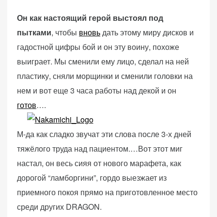
персонализированного
контента и
Он как настоящий герой выстоял под
предложений.
пытками
, чтобы
вновь
дать этому миру дисков и
гадостной цифры бой и он эту воину, похоже
выиграет. Мы сменили ему лицо, сделал на ней
пластику, сняли морщинки и сменили головки на
нем и вот еще 3 часа работы над декой и он
готов
….
М-да как сладко звучат эти слова после 3-х дней
тяжёлого труда над пациентом.…Вот этот миг
настал, он весь сияя от нового марафета, как
дорогой “ламборгини”, гордо выезжает из
приемного покоя прямо на приготовленное место
среди других DRAGON.