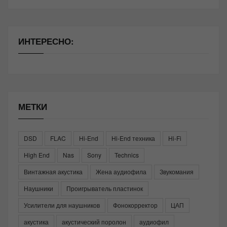
ИНТЕРЕСНО:
МЕТКИ
DSD
FLAC
Hi-End
Hi-End техника
Hi-Fi
High End
Nas
Sony
Technics
Винтажная акустика
Жена аудиофила
Звукомания
Наушники
Проигрыватель пластинок
Усилители для наушников
Фонокорректор
ЦАП
акустика
акустический поролон
аудиофил