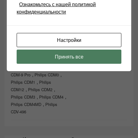
Ознакомьтесь с нашей политикой
конфиденциальности
Если вы являетесь производителем,
рекламодателем, импортером, дистрибьютором
или агентом в области качественного
воспроизведения звука и хотели бы связаться с
нами, пожалуйста, пишите в
ВК
или
ОК
,
ФК
или
ИНСТА
или по эл. почте:
Настройки
anl555@bk.ru
Принять все
,
Philips CDM
Philips
,
,
CDM-9 Pro
Philips CDM0
,
Philips CDM1
Philips
,
,
CDM12
Philips CDM2
,
,
Philips CDM3
Philips CDM4
,
Philips CDM4MD
Philips
CDV-496