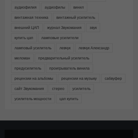
аудиофилия
аудиофилы
винил
винтажная техника
винтажный усилитель
внешний ЦАП
журнал Звукомания
звук
купить цап
ламповые усилители
ламповый усилитель
левчук
левчук Александр
меломан
предварительный усилитель
предусилитель
проигрыватель винила
рецензии на альбомы
рецензии на музыку
сабвуфер
сайт Звукомания
стерео
усилитель
усилитель мощности
цап купить