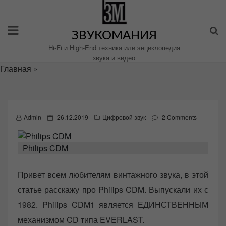
Перейти
к
содержимому
ЗВУКОМАНИЯ
Hi-Fi и High-End техника или энциклопедия
звука и видео
Главная
»
P
Admin
26.12.2019
Цифровой звук
2 Comments
o
s
Philips CDM
t
e
Привет всем любителям винтажного звука, в этой
d
статье расскажу про Philips CDM. Выпускали их с
o
n
1982. Philips CDM1 является ЕДИНСТВЕННЫМ
механизмом CD типа EVERLAST.