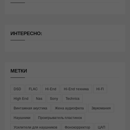
ИНТЕРЕСНО:
МЕТКИ
DSD
FLAC
Hi-End
Hi-End техника
Hi-Fi
High End
Nas
Sony
Technics
Винтажная акустика
Жена аудиофила
Звукомания
Наушники
Проигрыватель пластинок
Усилители для наушников
Фонокорректор
ЦАП