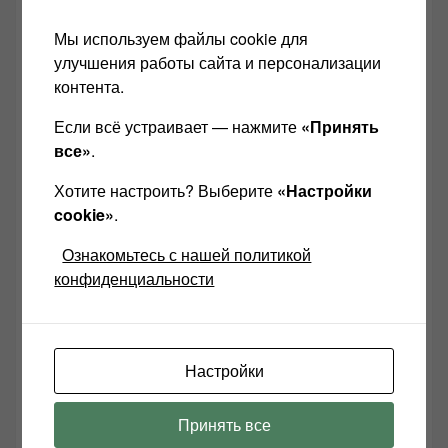
Мы используем файлы cookie для
улучшения работы сайта и персонализации
контента.
Если всё устраивает — нажмите
«Принять
все»
.
Хотите настроить? Выберите
«Настройки
cookie»
.
Ознакомьтесь с нашей политикой
Добро пожаловать на мой сайт!
конфиденциальности
Пока на планете Земля существуют настоящие
любители качественного звука, я, Александр
Левчук буду поддерживать сайт ЗВУКОМАНИЯ!
Настройки
Принять все