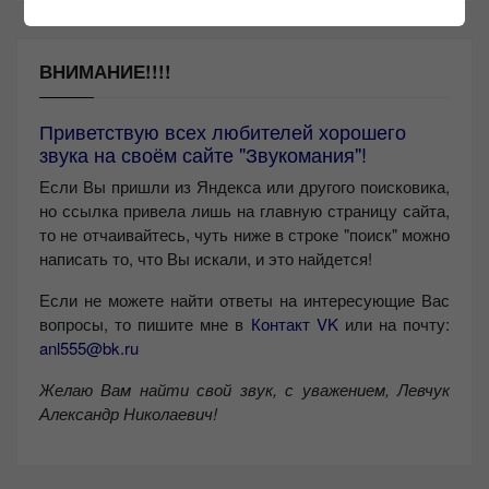
ВНИМАНИЕ!!!!
Приветствую всех любителей хорошего
звука на своём сайте "Звукомания"!
Если Вы пришли из Яндекса или другого поисковика,
но ссылка привела лишь на главную страницу сайта,
то не отчаивайтесь, чуть ниже в строке "поиск" можно
написать то, что Вы искали, и это найдется!
Если не можете найти ответы на интересующие Вас
вопросы, то пишите мне в
Контакт VK
или на почту:
anl555@bk.ru
Желаю Вам найти свой звук, с уважением,
Левчук
Александр Николаевич!