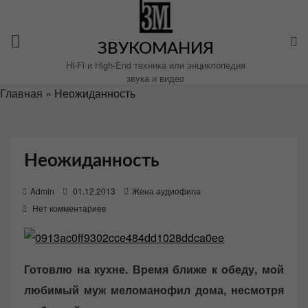
Перейти
к
содержимому
ЗВУКОМАНИЯ
Hi-Fi и High-End техника или энциклопедия
звука и видео
Главная
»
Неожиданность
Неожиданность
P
Admin
01.12.2013
Жена аудиофила
o
Нет комментариев
s
t
e
Готовлю на кухне. Время ближе к обеду, мой
d
любимый муж меломанофил дома, несмотря
o
n