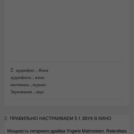
,
аудиофил
Жена
,
аудиофила
жена
,
меломана
журнал
,
Звукомания
звук
Навигация
ПРАВИЛЬНО НАСТРАИВАЕМ 5.1 ЗВУК В КИНО
по
Мощность гитарного драйва Yngwie Malmsteen. Relentless
записям