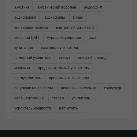
акустика
акустический поролон
аудиофил
аудиофилия
аудиофилы
винил
винтажная техника
винтажный усилитель
внешний ЦАП
журнал Звукомания
звук
купить цап
ламповые усилители
ламповый усилитель
левчук
левчук Александр
меломан
предварительный усилитель
предусилитель
проигрыватель винила
рецензии на альбомы
рецензии на музыку
сабвуфер
сайт Звукомания
стерео
усилитель
усилитель мощности
цап купить