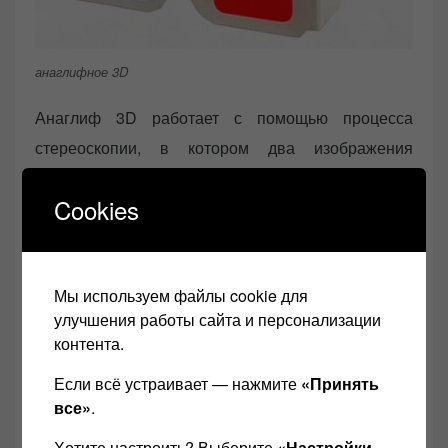
анаглифное 3D
Анаглиф 3D работает с помощью процесса
стереоскопии, в котором два изображения
накладываются, но немного смещены друг от
Cookies
друга.
Каждое изображение представлено разным
цветом и просматривается через линзу, которая
Мы используем файлы cookie для
одновременно блокирует цвет другого
улучшения работы сайта и персонализации
контента.
изображения, который не предназначен для
просмотра. Таким образом, каждый глаз
Если всё устраивает — нажмите
«Принять
воспринимает только один конкретный вид, что
все»
.
создает иллюзию глубины.
Хотите настроить? Выберите
«Настройки