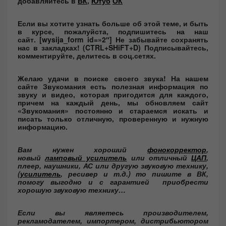
добавляйтесь в
ВК
,
Ютуб
ОК
Если вы хотите узнать больше об этой теме, и быть
в курсе, пожалуйста, подпишитесь на наш
сайт. [wysija_form id=»2″]
Не забывайте сохранять
нас в закладках! (CTRL+SHiFT+D)
Подписывайтесь,
комментируйте, делитесь в соц.сетях.
Желаю удачи в поиске своего звука!
На нашем
сайте Звукомания есть полезная информация по
звуку и видео, которая пригодится для каждого,
причем на каждый день, мы обновляем сайт
«Звукомания» постоянно и стараемся искать и
писать только отличную, проверенную и нужную
информацию.
Вам нужен хороший
фонокорректор
,
новый
ламповый усилитель
или отличный
ЦАП
,
плеер, наушники, АС или другую звуковую технику,
(
усилитель
, ресивер и т.д.) то пишите в ВК,
помогу выгодно и с гарантией приобрести
хорошую звуковую технику…
Если вы являетесь производителем,
рекламодателем, импортером, дистрибьютором