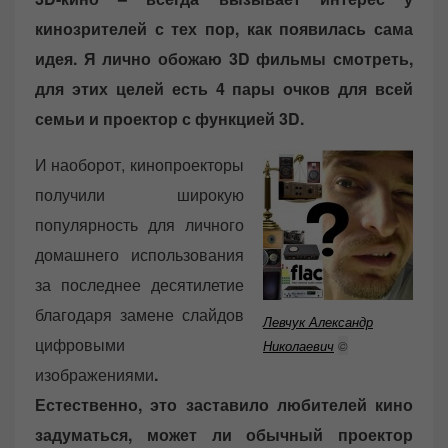
d
кинозрителей с тех пор, как появилась сама
o
n
идея. Я лично обожаю 3D фильмы смотреть,
для этих целей есть 4 пары очков для всей
семьи и проектор с функцией 3D.
И наоборот, кинопроекторы
получили широкую
популярность для личного
домашнего использования
за последнее десятилетие
благодаря замене слайдов
Левчук Александр
цифровыми
Николаевич
©
изображениями
.
Естественно, это заставило любителей кино
задуматься, может ли обычный проектор