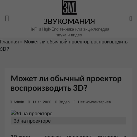
Перейти
к
содержимому
ЗВУКОМАНИЯ
Hi-Fi и High-End техника или энциклопедия
звука и видео
Главная
»
Может ли обычный проектор воспроизводить
3D?
Может ли обычный проектор
воспроизводить 3D?
P
Admin
11.11.2020
Видео
Нет комментариев
o
s
3d на проекторе
t
e
3D-кино – всегда вызывает интерес у