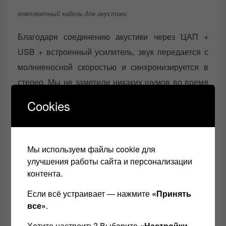
комплектный кабель для акустики
Благодаря соединению акустики через ЦАП +
USB + встроенный усилитель, звук передается с
молниеносной скоростью и синхронизируется в
стерео. Мы не заметили никаких шумов во время
теста и не услышали никакого смещения стерео-
Cookies
сцены, хотя иногда я сталкивался с такими
проблемами у других компьютерных колонок.
Мы используем файлы cookie для
Если вы не подключаете RCA кабель или на ваши
улучшения работы сайта и персонализации
межблочники не идёт сигнал, то включается
контента.
автоматически Bluetooth, связь по смартфону
Если всё устраивает — нажмите
«Принять
стабильная, но как всегда и у всех, я не
все»
.
гарантирую качества звука, это так сказать –
Хотите настроить? Выберите
«Настройки