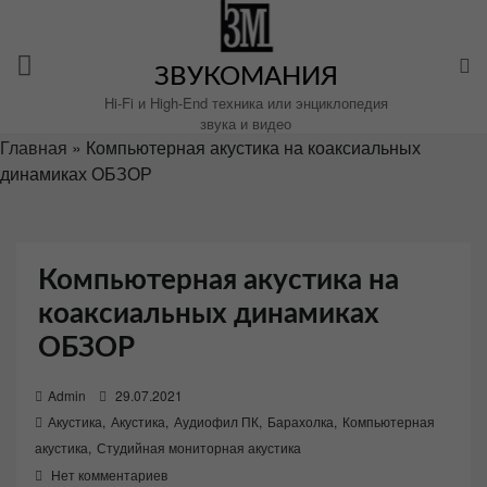
Перейти
к
содержимому
ЗВУКОМАНИЯ
Hi-Fi и High-End техника или энциклопедия
звука и видео
Главная
»
Компьютерная акустика на коаксиальных
динамиках ОБЗОР
Компьютерная акустика на
коаксиальных динамиках
ОБЗОР
P
Admin
29.07.2021
o
Акустика
,
Акустика
,
Аудиофил ПК
,
Барахолка
,
Компьютерная
s
акустика
,
Студийная мониторная акустика
t
Нет комментариев