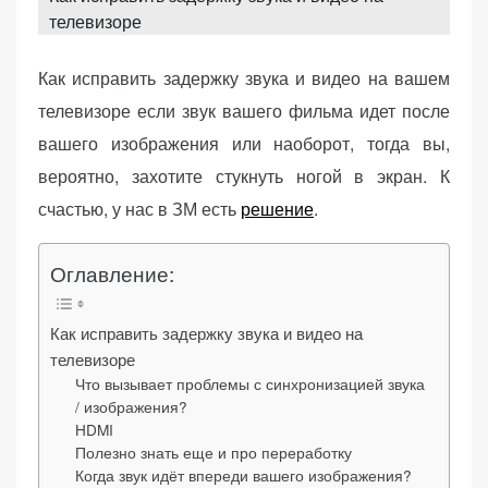
d
телевизоре
o
n
Как исправить задержку звука и видео на вашем
телевизоре если звук вашего фильма идет после
«Принять
вашего изображения или наоборот, тогда вы,
все»
вероятно, захотите стукнуть ногой в экран. К
счастью, у нас в ЗМ есть
решение
.
Обязательные
Оглавление:
«Настройки
(технические)
cookie»
Необходимы для
Как исправить задержку звука и видео на
работы сайта.
телевизоре
Сохраняют
Что вызывает проблемы с синхронизацией звука
настройки,
/ изображения?
корзину,
HDMI
авторизацию. Они
Полезно знать еще и про переработку
необходимы для
Когда звук идёт впереди вашего изображения?
функционирования