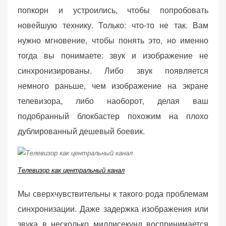
(Яндекс.Метрика).
попкорн и устроились, чтобы попробовать
Анонимно, без
новейшую технику. Только: что-то не так. Вам
персональных
нужно мгновение, чтобы понять это, но именно
данных.
тогда вы понимаете: звук и изображение не
синхронизированы. Либо звук появляется
Маркетинговые
немного раньше, чем изображение на экране
(реклама)
телевизора, либо наоборот, делая ваш
Яндекс.Директ:
персонализированная
подобранный блокбастер похожим на плохо
реклама на основе
дублированный дешевый боевик.
ваших интересов.
Рассказывая о своих
интересах и
Телевизор как центральный канал
поведении при
посещении нашего
Мы сверхчувствительны к такого рода проблемам
сайта, вы повышаете
вероятность
синхронизации. Даже задержка изображения или
просмотра
звука в несколько миллисекунд воспринимается