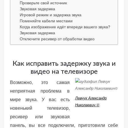
Проверьте свой источник
веб-сайта.
Звуковая задержка
Игровой режим и задержка звука
Поменяйте кабели местами
Функциональные
Когда изображение идёт впереди вашего звука?
Звуковая задержка
Обеспечивают
Отключите ресивер от обработки видео
нормальную
работу сайта. Если
вы откажетесь от
использования
Как исправить задержку звука и
этих файлов
видео на телевизоре
cookie, некоторые
функции веб-сайта
Возможно, это самая
исчезнут.
неприятная проблема в
Левчук Александр
мире звука. У вас есть
Николаевич ©
Статистические
новенький телевизор,
(аналитика)
ресивер или звуковая
Анализируют
панель, вы все подключили, приготовили себе
посещаемость