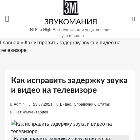
Перейти
к
содержимому
ЗВУКОМАНИЯ
Hi-Fi и High-End техника или энциклопедия
звука и видео
Главная
»
Как исправить задержку звука и видео на
телевизоре
Настройте
файлы
cookie
для
Как исправить задержку звука
Звукомания.
и видео на телевизоре
P
Admin
23.07.2021
Видео
,
Справочник
,
Статьи
o
Нет комментариев
s
t
e
Как исправить задержку звука и видео на