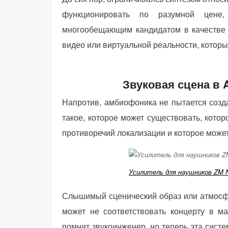
(Яндекс.Метрика).
функционировать по разумной цене,
Анонимно, без
многообещающим кандидатом в качестве 
персональных
видео или виртуальной реальности, котор
данных.
Маркетинговые
Звуковая сцена в 
(реклама)
Напротив, амбиофоника не пытается созда
Яндекс.Директ:
персонализированная
такое, которое может существовать, кото
реклама на основе
противоречий локализации и которое может
ваших интересов.
Рассказывая о своих
интересах и
Усилитель для наушников ZM N
поведении при
посещении нашего
Слышимый сценический образ или атмосфе
сайта, вы повышаете
вероятность
может не соответствовать концерту в ма
просмотра
помнит звукоинженер, но теперь эта сист