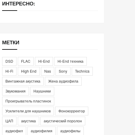
ИНТЕРЕСНО:
МЕТКИ
DSD
FLAC
Hi-End
Hi-End техника
Hi-Fi
High End
Nas
Sony
Technics
Винтажная акустика
Жена аудиофила
Звукомания
Наушники
Проигрыватель пластинок
Усилители для наушников
Фонокорректор
ЦАП
акустика
акустический поролон
аудиофил
аудиофилия
аудиофилы