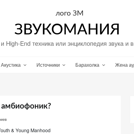
ЗВУКОМАНИЯ
i и High-End техника или энциклопедия звука и 
Акустика
Источники
Барахолка
Жена а
и амбиофоник?
риев