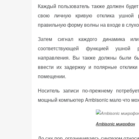
Каждый пользователь также должен будет 
веб-сайта.
свою личную кривую отклика ушной р
правильную форму волны на входе в слухо
Функциональные
Обеспечивают
Затем сигнал каждого динамика или
нормальную
соответствующей функцией ушной 
работу сайта. Если
направления. Вы также должны были бы
вы откажетесь от
использования
ввести их задержку и полярные отклики
этих файлов
помещении.
cookie, некоторые
функции веб-сайта
Носитель записи по-прежнему потребует
исчезнут.
мощный компьютер Ambisonic мало что може
Статистические
(аналитика)
Ambisonic микрофон
Анализируют
посещаемость
До сих пор, ограничиваясь синтезом относ