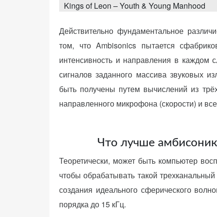
t
Kings of Leon – Youth & Young Manhood
e
d
o
Действительно фундаментальное различи
n
том, что Ambisonics пытается сфабрик
«Принять
интенсивность и направления в каждом 
все»
сигналов заданного массива звуковых из
быть получены путем вычислений из трёх
направленного микрофона (скорости) и вс
Обязательные
«Настройки
(технические)
cookie»
Необходимы для
Что лучше амбисоник 
работы сайта.
Теоретически, может быть компьютер восп
Сохраняют
настройки,
чтобы обрабатывать такой трехканальный
корзину,
создания идеального сферического волнов
авторизацию. Они
порядка до 15 кГц.
необходимы для
функционирования