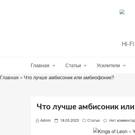
Перейти
к
содержимому
Hi-F
Настройте
файлы
cookie
Главная
Статьи
Усилители
для
Главная
»
Что лучше амбисоник или амбиофоник?
Звукомания.
Что лучше амбисоник ил
P
Admin
18.05.2023
Статьи
Нет коммента
o
s