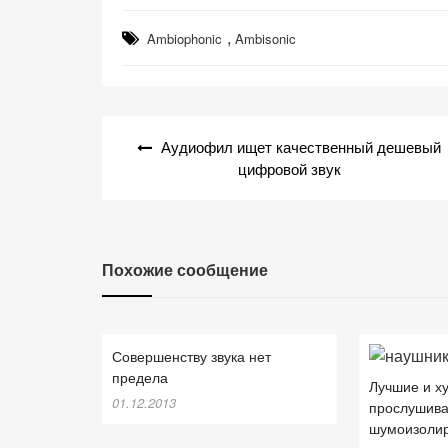
,
Ambiophonic
Ambisonic
Навигация
Аудиофил ищет качественный дешевый
по
цифровой звук
записям
Похожие сообщение
Совершенству звука нет
предела
Лучшие и х
01.12.2013
прослушив
шумоизоли