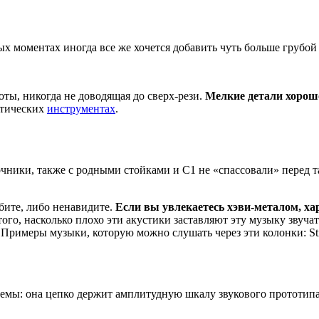
 моментах иногда все же хочется добавить чуть больше грубой
оты, никогда не доводящая до сверх-рези.
Мелкие детали хорош
стических
инструментах
.
чники, также с родными стойками и С1 не «спассовали» перед т
бите, либо ненавидите.
Если вы увлекаетесь хэви-металом, х
того, насколько плохо эти акустики заставляют эту музыку звучат
Примеры музыки, которую можно слушать через эти колонки: Sting
емы: она цепко держит амплитудную шкалу звукового прототипа