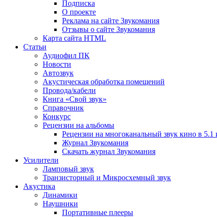
Подписка
О проекте
Реклама на сайте Звукомания
Отзывы о сайте Звукомания
Карта сайта HTML
Статьи
Аудиофил ПК
Новости
Автозвук
Акустическая обработка помещений
Провода/кабели
Книга «Свой звук»
Справочник
Конкурс
Рецензии на альбомы
Рецензии на многоканальный звук кино в 5.1 
Журнал Звукомания
Скачать журнал Звукомания
Усилители
Ламповый звук
Транзисторный и Микросхемный звук
Акустика
Динамики
Наушники
Портативные плееры