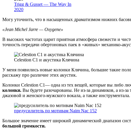
Trigg & Gusset — The Way In
2020
Могу уточнить, что в насыщенных драматизмом нижних басовых
«Jean Michel Jarre — Oxygene»
В высоких частотах царит приятная атмосфера свежести и чист
точность передачи обертоновых паек в «живых» механико-аку
Celestion C1 и акустика Клячина
У меня появились новые колонки Клячина, большие такие поло
расскажу про различие этих акустик.
Колонки Celestion C1— одна из тех вещей, которые вы либо лю
колонки.
Вы будете разочарованы. Не из-за динамиков, а из-за 
джазовой и женского-мужского вокала, а также инструментала. 
предусилитель по мотивам Naim Nac 152
Большое значение имеет широкий динамический диапазон сист
большой громкости.