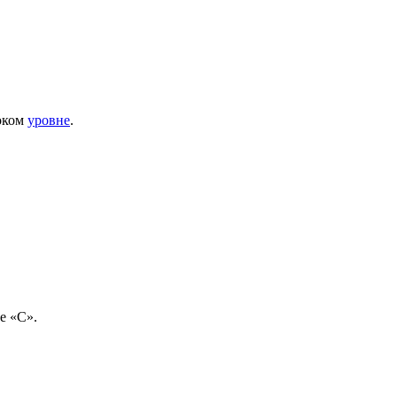
соком
уровне
.
е «С».