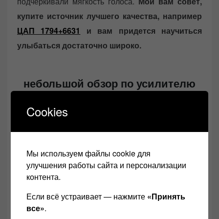
подчеркивали мягкость голоса.
Мой вам совет,
купите источник лучшего качества, например
ЦАП 1794+6631
и вам придется научиться
улыбаться достаточно широко.
небольшой обзор по усилителю
Амфитон A1 01 1:
Cookies
Мы используем файлы cookie для
улучшения работы сайта и персонализации
контента.
Если всё устраивает — нажмите
«Принять
все»
.