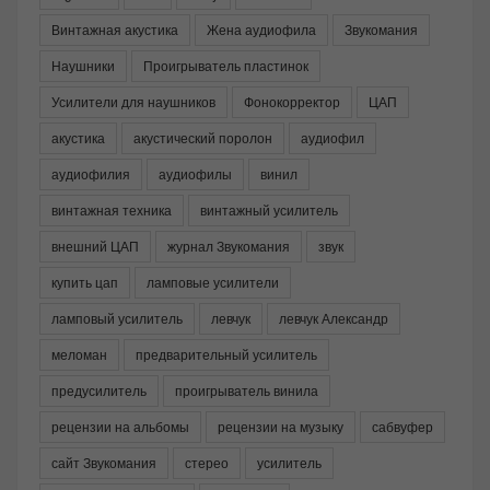
Винтажная акустика
Жена аудиофила
Звукомания
Наушники
Проигрыватель пластинок
Усилители для наушников
Фонокорректор
ЦАП
акустика
акустический поролон
аудиофил
аудиофилия
аудиофилы
винил
винтажная техника
винтажный усилитель
внешний ЦАП
журнал Звукомания
звук
купить цап
ламповые усилители
ламповый усилитель
левчук
левчук Александр
меломан
предварительный усилитель
предусилитель
проигрыватель винила
рецензии на альбомы
рецензии на музыку
сабвуфер
сайт Звукомания
стерео
усилитель