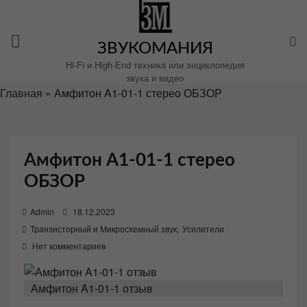
Перейти
к
содержимому
ЗВУКОМАНИЯ
Hi-Fi и High-End техника или энциклопедия
звука и видео
Главная
»
Амфитон A1-01-1 стерео ОБЗОР
Амфитон A1-01-1 стерео
ОБЗОР
P
Admin
18.12.2023
o
Транзисторный и Микросхемный звук
,
Усилители
s
Нет комментариев
t
e
Амфитон A1-01-1 отзыв
d