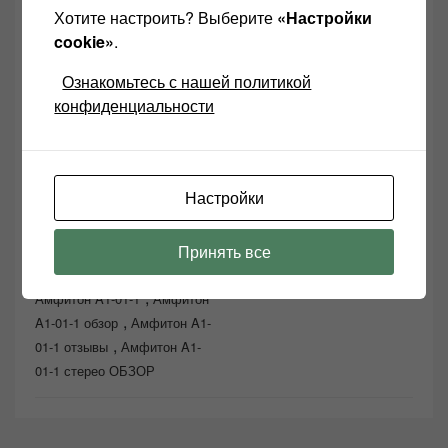
Хотите настроить? Выберите
«Настройки
cookie»
.
Ознакомьтесь с нашей политикой
конфиденциальности
Настройки
Принять все
,
Амфитон A1-01
,
Амфитон A1-01-1
Амфитон
,
A1-01-1 обзор
Амфитон A1-
,
01-1 отзывы
Амфитон A1-
01-1 стерео ОБЗОР