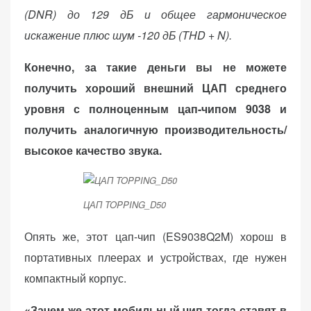
персонализированного
(DNR) до 129 дБ и общее гармоническое
контента и
искажение плюс шум -120 дБ (THD + N).
предложений.
Конечно, за такие деньги вы не можете
получить хороший внешний ЦАП среднего
уровня с полноценным цап-чипом 9038 и
получить аналогичную производительность/
высокое качество звука.
ЦАП TOPPING_D50
Опять же, этот цап-чип (ES9038Q2M) хорош в
портативных плеерах и устройствах, где нужен
компактный корпус.
«Зачем же этот мобильный чип тогда ставят в