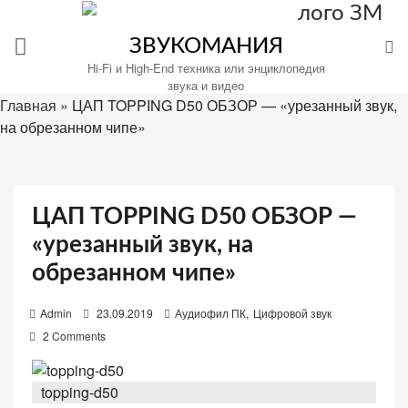
Перейти
к
ЗВУКОМАНИЯ
содержимому
Hi-Fi и High-End техника или энциклопедия
звука и видео
Главная
»
ЦАП TOPPING D50 ОБЗОР — «урезанный звук,
на обрезанном чипе»
Настройте
файлы
cookie
ЦАП TOPPING D50 ОБЗОР —
для
Звукомания.
«урезанный звук, на
обрезанном чипе»
P
Admin
23.09.2019
Аудиофил ПК
,
Цифровой звук
o
2 Comments
s
t
topping-d50
e