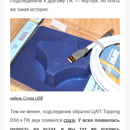
Подсоединили к другому ПК — ноутбук, но опять
же такая история.
кабель Супра USB
Тем не менее, подсоединив обратно ЦАП Topping
D50 к ПК звук появился
сразу
.
У всех появилась
радость на устах, и мы тут же уселись