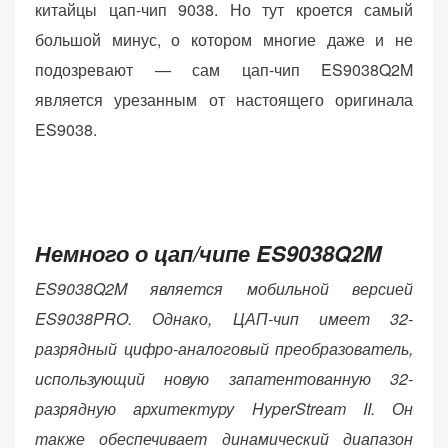
китайцы цап-чип 9038. Но тут кроется самый
(Яндекс.Метрика).
большой минус, о котором многие даже и не
Анонимно, без
персональных
подозревают — сам цап-чип ES9038Q2M
данных.
является урезанным от настоящего оригинала
ES9038.
Маркетинговые
(реклама)
Яндекс.Директ:
персонализированная
Немного о цап/чипе ES9038Q2M
реклама на основе
ваших интересов.
ES9038Q2M является мобильной версией
Рассказывая о своих
ES9038PRO. Однако, ЦАП-чип имеет 32-
интересах и
поведении при
разрядный цифро-аналоговый преобразователь,
посещении нашего
использующий новую запатентованную 32-
сайта, вы повышаете
разрядную архитектуру HyperStream II. Он
вероятность
просмотра
также обеспечивает динамический диапазон