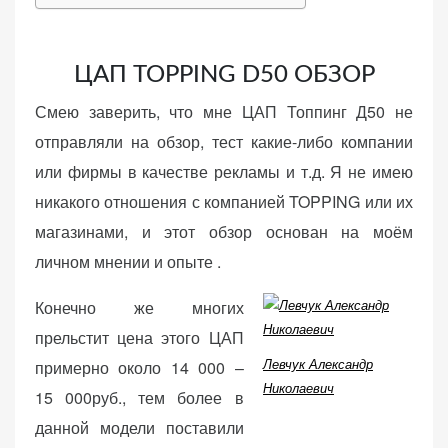
веб-сайта.
ЦАП TOPPING D50 ОБЗОР
Функциональные
Смею заверить, что мне ЦАП Топпинг Д50 не
Обеспечивают
нормальную
отправляли на обзор, тест какие-либо компании
работу сайта. Если
или фирмы в качестве рекламы и т.д. Я не имею
вы откажетесь от
никакого отношения с компанией TOPPING или их
использования
магазинами, и этот обзор основан на моём
этих файлов
cookie, некоторые
личном мнении и опыте .
функции веб-сайта
исчезнут.
Конечно же многих
прельстит цена этого ЦАП
Левчук Александр
примерно около 14 000 –
Статистические
Николаевич
(аналитика)
15 000руб., тем более в
Анализируют
данной модели поставили
посещаемость