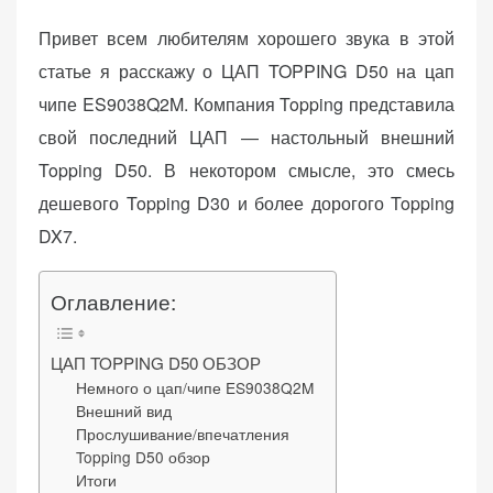
d
Привет всем любителям хорошего звука в этой
o
статье я расскажу о ЦАП TOPPING D50 на цап
n
чипе ES9038Q2M. Компания Topping представила
«Принять
свой последний ЦАП — настольный внешний
все»
Topping D50. В некотором смысле, это смесь
дешевого Topping D30 и более дорогого Topping
DX7.
Обязательные
«Настройки
(технические)
Оглавление:
cookie»
Необходимы для
работы сайта.
ЦАП TOPPING D50 ОБЗОР
Сохраняют
Немного о цап/чипе ES9038Q2M
настройки,
Внешний вид
корзину,
Прослушивание/впечатления
авторизацию. Они
Topping D50 обзор
необходимы для
Итоги
функционирования