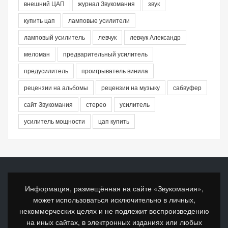
внешний ЦАП
журнал Звукомания
звук
купить цап
ламповые усилители
ламповый усилитель
левчук
левчук Александр
меломан
предварительный усилитель
предусилитель
проигрыватель винила
рецензии на альбомы
рецензии на музыку
сабвуфер
сайт Звукомания
стерео
усилитель
усилитель мощности
цап купить
Информация, размещённая на сайте «Звукомания»,
может использоваться исключительно в личных,
некоммерческих целях и не подлежит воспроизведению
на иных сайтах, в электронных изданиях или любых