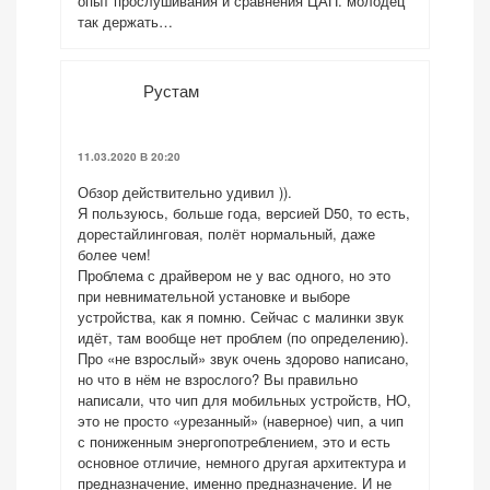
опыт прослушивания и сравнения ЦАП. молодец
так держать…
Рустам
11.03.2020 В 20:20
Обзор действительно удивил )).
Я пользуюсь, больше года, версией D50, то есть,
дорестайлинговая, полёт нормальный, даже
более чем!
Проблема с драйвером не у вас одного, но это
при невнимательной установке и выборе
устройства, как я помню. Сейчас с малинки звук
идёт, там вообще нет проблем (по определению).
Про «не взрослый» звук очень здорово написано,
но что в нём не взрослого? Вы правильно
написали, что чип для мобильных устройств, НО,
это не просто «урезанный» (наверное) чип, а чип
с пониженным энергопотреблением, это и есть
основное отличие, немного другая архитектура и
предназначение, именно предназначение. И не