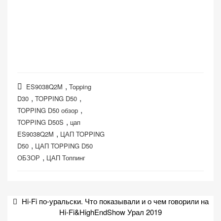
,
ES9038Q2M
Topping
,
,
D30
TOPPING D50
,
TOPPING D50 обзор
,
TOPPING D50S
цап
,
ES9038Q2M
ЦАП TOPPING
,
D50
ЦАП TOPPING D50
,
ОБЗОР
ЦАП Топпинг
Навигация
Hi-Fi по-уральски. Что показывали и о чем говорили на
по
Hi-Fi&HighEndShow Урал 2019