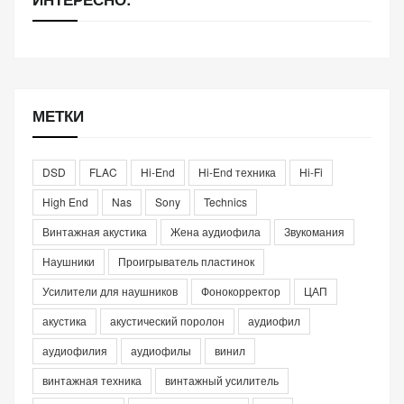
МЕТКИ
DSD
FLAC
Hi-End
Hi-End техника
Hi-Fi
High End
Nas
Sony
Technics
Винтажная акустика
Жена аудиофила
Звукомания
Наушники
Проигрыватель пластинок
Усилители для наушников
Фонокорректор
ЦАП
акустика
акустический поролон
аудиофил
аудиофилия
аудиофилы
винил
винтажная техника
винтажный усилитель