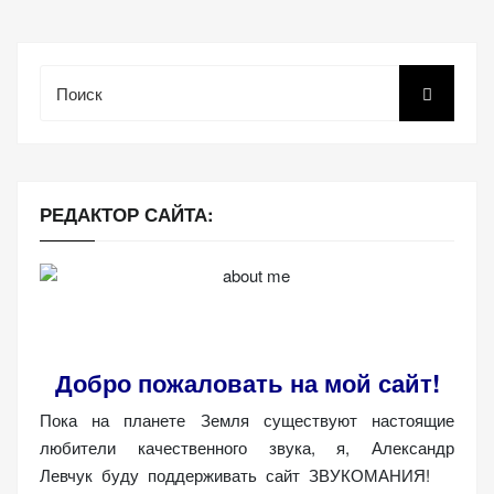
веб-сайта.
Поиск
Функциональные
Обеспечивают
нормальную
работу сайта. Если
вы откажетесь от
РЕДАКТОР САЙТА:
использования
этих файлов
cookie, некоторые
функции веб-сайта
исчезнут.
Добро пожаловать на мой сайт!
Статистические
Пока на планете Земля существуют настоящие
(аналитика)
любители качественного звука, я, Александр
Анализируют
Левчук буду поддерживать сайт ЗВУКОМАНИЯ!
посещаемость