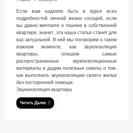
o
Если вам надоело быть в курсе всех
s
подробностей личной жизни соседей, если
t
вы давно мечтаете о тишине в собственной
e
квартире, значит, эта наша статья станет для
«Принять
d
вас актуальной. В ней мы поговорим о таком
все»
o
важном моменте, как звукоизоляция
n
квартиры; опишем самые
распространенные звукоизоляционные
материалы и дадим полезные советы о том,
Обязательные
как выполнить звукоизоляцию своего жилья
«Настройки
(технические)
без посторонней помощи.
cookie»
Необходимы для
Звукоизоляция квартиры
работы сайта.
Сохраняют
Читать Далее
настройки,
корзину,
авторизацию. Они
необходимы для
функционирования