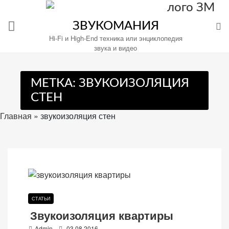
Перейти
к
ЗВУКОМАНИЯ
содержимому
Hi-Fi и High-End техника или энциклопедия
звука и видео
МЕТКА:
ЗВУКОИЗОЛЯЦИЯ
Настройте
СТЕН
файлы
cookie
Главная
»
звукоизоляция стен
для
Звукомания.
СТАТЬИ
Звукоизоляция квартиры
P
Admin
03.08.2016