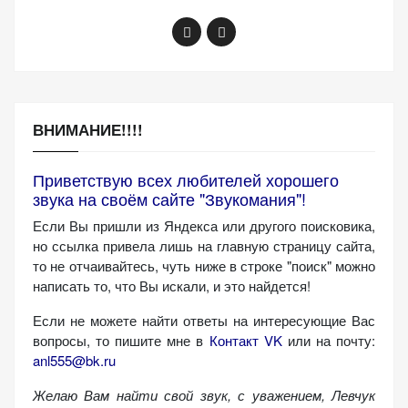
(Яндекс.Метрика).
Анонимно, без
персональных
данных.
ВНИМАНИЕ!!!!
Маркетинговые
(реклама)
Приветствую всех любителей хорошего
Яндекс.Директ:
звука на своём сайте "Звукомания"!
персонализированная
Если Вы пришли из Яндекса или другого поисковика,
реклама на основе
но ссылка привела лишь на главную страницу сайта,
ваших интересов.
то не отчаивайтесь, чуть ниже в строке "поиск" можно
Рассказывая о своих
написать то, что Вы искали, и это найдется!
интересах и
поведении при
Если не можете найти ответы на интересующие Вас
посещении нашего
вопросы, то пишите мне в
Контакт VK
или на почту:
сайта, вы повышаете
anl555@bk.ru
вероятность
Желаю Вам найти свой звук, с уважением,
Левчук
просмотра