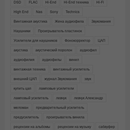
DSD
FLAC
Hi-End
Hi-End техника
Hi-Fi
High End
Nas
Sony
Technics
Винтажная акустика
Жена аудиофила
Звукомания
Наушники
Проигрыватель пластинок
Усилители для наушников
Фонокорректор
ЦАП
акустика
акустический поролон
аудиофил
аудиофилия
аудиофилы
винил
винтажная техника
винтажный усилитель
внешний ЦАП
журнал Звукомания
звук
купить цап
ламповые усилители
ламповый усилитель
левчук
левчук Александр
меломан
предварительный усилитель
предусилитель
проигрыватель винила
рецензии на альбомы
рецензии на музыку
сабвуфер