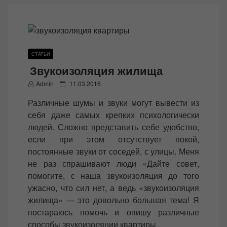
СТАТЬИ
Звукоизоляция жилища
P
Admin
11.03.2016
o
Различные шумы и звуки могут вывести из
s
себя даже самых крепких психологически
t
людей. Сложно представить себе удобство,
e
если при этом отсутствует покой,
d
постоянные звуки от соседей, с улицы. Меня
o
не раз спрашивают люди «Дайте совет,
n
помогите, с наша звукоизоляция до того
ужасно, что сил нет, а ведь «звукоизоляция
жилища» — это довольно большая тема! Я
постараюсь помочь и опишу различные
способы звукоизоляции квартиры.