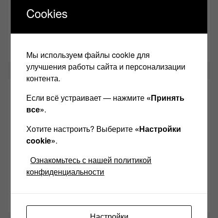
anl555@bk.ru
Cookies
Желаю Вам найти свой звук, с уважением,
Левчук
Александр Николаевич!
Мы используем файлы cookie для
улучшения работы сайта и персонализации
контента.
СОЦИАЛЬНЫЕ СЕТИ:
Если всё устраивает — нажмите
«Принять
все»
.
Звукомания сайт оф.группа
Хотите настроить? Выберите
«Настройки
cookie»
.
Винтажная Hi-Fi и High-End техника
Контакт
Ознакомьтесь с нашей политикой
конфиденциальности
Одноклассники
Youtube
Настройки