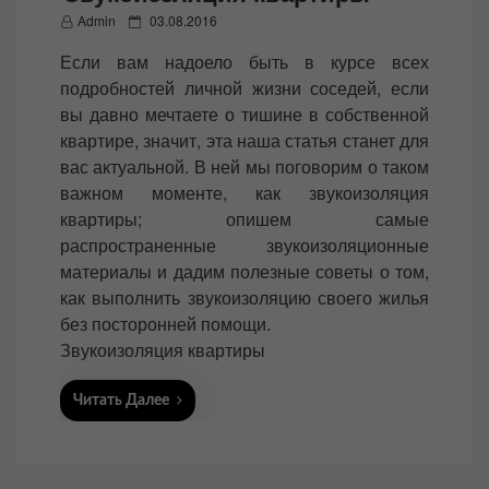
P
Admin
03.08.2016
o
Если вам надоело быть в курсе всех
s
подробностей личной жизни соседей, если
t
вы давно мечтаете о тишине в собственной
e
квартире, значит, эта наша статья станет для
d
вас актуальной. В ней мы поговорим о таком
o
важном моменте, как звукоизоляция
n
квартиры; опишем самые
распространенные звукоизоляционные
материалы и дадим полезные советы о том,
как выполнить звукоизоляцию своего жилья
без посторонней помощи.
Звукоизоляция квартиры
Читать Далее