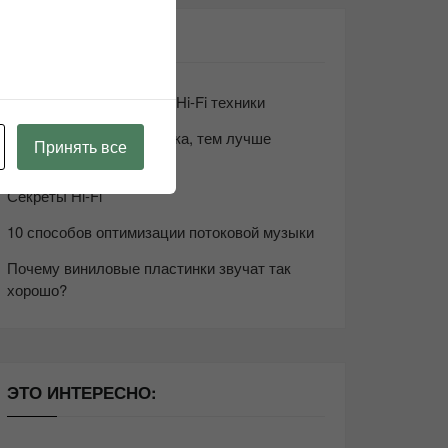
СВЕЖИЕ ЗАПИСИ
Возьмите друга в салон Hi-Fi техники
Чем дороже аудиотехника, тем лучше
Принять все
звучит?
Секреты Hi-Fi
10 способов оптимизации потоковой музыки
Почему виниловые пластинки звучат так
хорошо?
ЭТО ИНТЕРЕСНО: