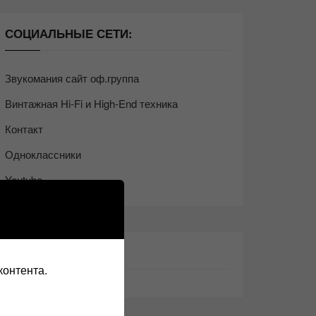
СОЦИАЛЬНЫЕ СЕТИ:
Звукомания сайт оф.группа
Винтажная Hi-Fi и High-End техника
Контакт
Одноклассники
Youtube
ТАКЖЕ ЧИТАЕМ:
контента.