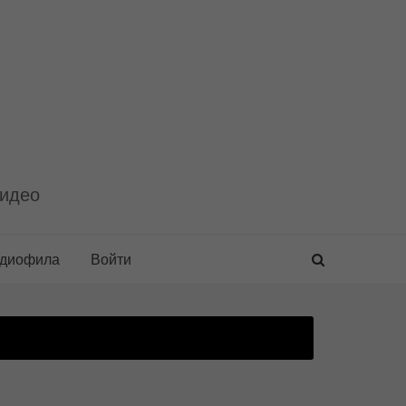
видео
удиофила
Войти