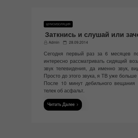
ШУМОИЗОЛЯЦИЯ
Заткнись и слушай или за
P
Admin
28.09.2014
o
Сегодня первый раз за 6 месяцев п
s
t
интересно рассматривать сидящий воз
e
звук телевидения, да именно звук, в
d
Просто до этого звука, я ТВ уже больше 
o
n
После 10 минут дебильного вещания 
телек об асфальт.
Читать Далее