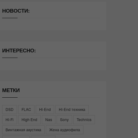
НОВОСТИ:
ИНТЕРЕСНО:
МЕТКИ
DSD
FLAC
Hi-End
Hi-End техника
Hi-Fi
High End
Nas
Sony
Technics
Винтажная акустика
Жена аудиофила