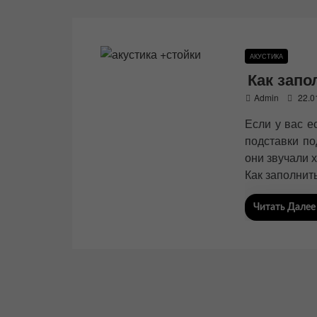
АКУСТИКА
Как запо
P
Admin
22.0
o
Если у вас е
s
t
подставки по
e
они звучали 
d
Как заполнить
o
n
Читать Далее