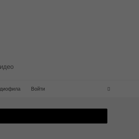
видео
удиофила
Войти