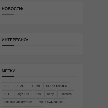
НОВОСТИ:
ИНТЕРЕСНО:
МЕТКИ
DSD
FLAC
Hi-End
Hi-End техника
Hi-Fi
High End
Nas
Sony
Technics
Винтажная акустика
Жена аудиофила