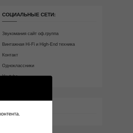
СОЦИАЛЬНЫЕ СЕТИ:
Звукомания сайт оф.группа
Винтажная Hi-Fi и High-End техника
Контакт
Одноклассники
Youtube
ТАКЖЕ ЧИТАЕМ:
контента.