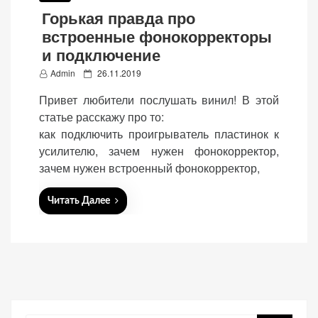
Горькая правда про
веб-сайта.
встроенные фонокорректоры
и подключение
Функциональные
P
Admin
26.11.2019
Обеспечивают
o
Привет любители послушать винил! В этой
нормальную
s
статье расскажу про то:
работу сайта. Если
t
вы откажетесь от
как подключить проигрыватель пластинок к
e
использования
усилителю, зачем нужен фонокорректор,
d
этих файлов
зачем нужен встроенный фонокорректор,
o
cookie, некоторые
n
функции веб-сайта
Читать Далее
исчезнут.
Статистические
(аналитика)
Анализируют
посещаемость