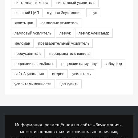
винтажная техника
винтажный усилитель
внешний ЦАП
журнал Звукомания
звук
купить цап
ламповые усилители
ламповый усилитель
левчук
левчук Александр
меломан
предварительный усилитель
предусилитель
проигрыватель винила
рецензии на альбомы
рецензии на музыку
сабвуфер
сайт Звукомания
стерео
усилитель
усилитель мощности
цап купить
Информация, размещённая на сайте «Звукомания»,
может использоваться исключительно в личных,
некоммерческих целях и не подлежит воспроизведению