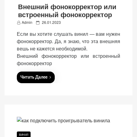
Внешний фонокорректор или
встроенный фонокорректор
P
Admin
26.01.2023
o
Если вы хотите слушать винил — вам нужен
«Принять
s
фонокорректор. Да, я знаю, что эта внешняя
все»
t
вешь не кажется необходимой.
e
Внешний фонокорректор или встроенный
d
фонокорректор
o
Обязательные
n
«Настройки
Читать Далее
(технические)
cookie»
Необходимы для
работы сайта.
Сохраняют
настройки,
корзину,
авторизацию. Они
необходимы для
ВИНИЛ
функционирования