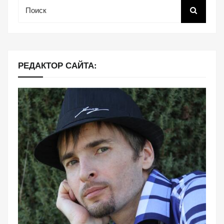
Поиск
(Яндекс.Метрика).
Анонимно, без
персональных
данных.
РЕДАКТОР САЙТА:
Маркетинговые
(реклама)
Яндекс.Директ:
персонализированная
реклама на основе
ваших интересов.
Рассказывая о своих
интересах и
поведении при
посещении нашего
сайта, вы повышаете
вероятность
просмотра