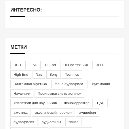
ИНТЕРЕСНО:
МЕТКИ
DSD
FLAC
Hi-End
Hi-End техника
Hi-Fi
High End
Nas
Sony
Technics
Винтажная акустика
Жена аудиофила
Звукомания
Наушники
Проигрыватель пластинок
Усилители для наушников
Фонокорректор
ЦАП
акустика
акустический поролон
аудиофил
аудиофилия
аудиофилы
винил