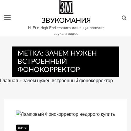
Перейти
к
содержимому
ЗВУКОМАНИЯ
Hi-Fi и High-End техника или энциклопедия
звука и видео
Настройте
МЕТКА:
ЗАЧЕМ НУЖЕН
файлы
ВСТРОЕННЫЙ
cookie
ФОНОКОРРЕКТОР
для
Звукомания.
Главная
»
зачем нужен встроенный фонокорректор
ВИНИЛ