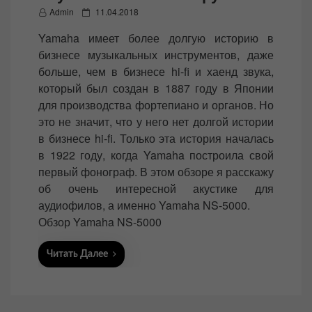
P
Admin
11.04.2018
o
Yamaha имеет более долгую историю в
s
бизнесе музыкальных инструментов, даже
t
больше, чем в бизнесе hi-fi и хаенд звука,
e
который был создан в 1887 году в Японии
d
для производства фортепиано и органов. Но
o
это не значит, что у него нет долгой истории
n
в бизнесе hi-fi. Только эта история началась
в 1922 году, когда Yamaha построила свой
первый фонограф. В этом обзоре я расскажу
об очень интересной акустике для
аудиофилов, а именно Yamaha NS-5000.
Обзор Yamaha NS-5000
Читать Далее