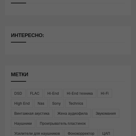
ИНТЕРЕСНО:
МЕТКИ
DSD
FLAC
Hi-End
Hi-End техника
Hi-Fi
High End
Nas
Sony
Technics
Винтажная акустика
Жена аудиофила
Звукомания
Наушники
Проигрыватель пластинок
Усилители для наушников
Фонокорректор
ЦАП