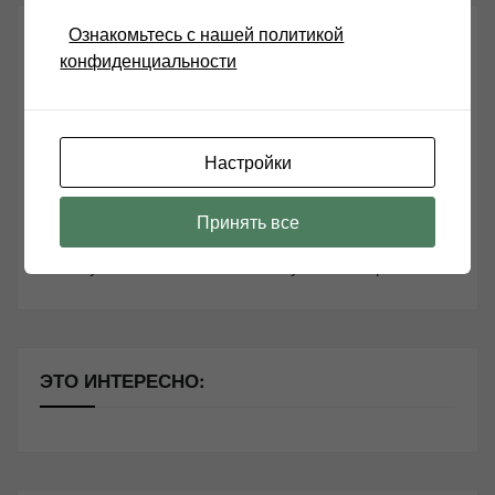
Ознакомьтесь с нашей политикой
СВЕЖИЕ ЗАПИСИ
конфиденциальности
Возьмите друга в салон Hi-Fi техники
Чем дороже аудиотехника, тем лучше звучит?
Настройки
Секреты Hi-Fi
Принять все
10 способов оптимизации потоковой музыки
Почему виниловые пластинки звучат так хорошо?
ЭТО ИНТЕРЕСНО: