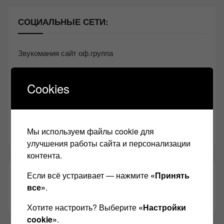
СОЦИАЛЬНЫЕ СЕТИ:
Звукомания сайт оф.группа
Винтажная Hi-Fi и High-End техника
Cookies
Контакт
Одноклассники
Youtube
Мы используем файлы cookie для
улучшения работы сайта и персонализации
контента.
Если всё устраивает — нажмите
«Принять
ТАКЖЕ ЧИТАЕМ:
все»
.
Хотите настроить? Выберите
«Настройки
cookie»
.