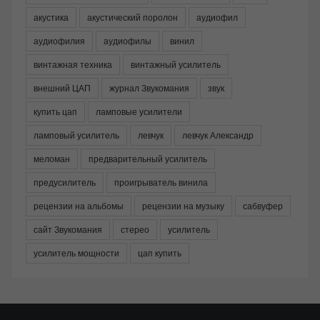
акустика
акустический поролон
аудиофил
аудиофилия
аудиофилы
винил
винтажная техника
винтажный усилитель
внешний ЦАП
журнал Звукомания
звук
купить цап
ламповые усилители
ламповый усилитель
левчук
левчук Александр
меломан
предварительный усилитель
предусилитель
проигрыватель винила
рецензии на альбомы
рецензии на музыку
сабвуфер
сайт Звукомания
стерео
усилитель
усилитель мощности
цап купить