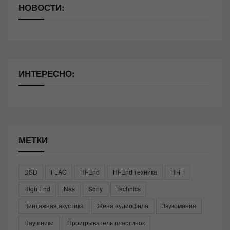
НОВОСТИ:
ИНТЕРЕСНО:
МЕТКИ
DSD
FLAC
Hi-End
Hi-End техника
Hi-Fi
High End
Nas
Sony
Technics
Винтажная акустика
Жена аудиофила
Звукомания
Наушники
Проигрыватель пластинок