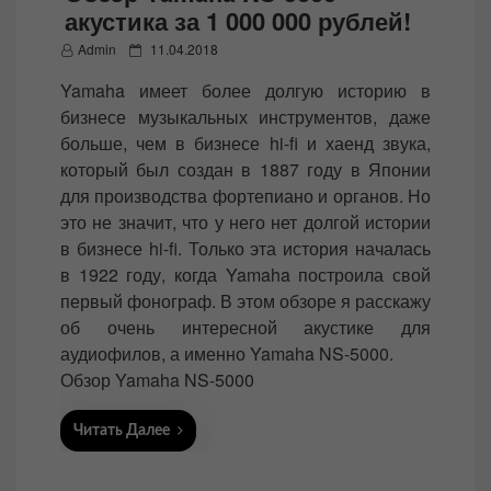
акустика за 1 000 000 рублей!
P
Admin
11.04.2018
o
Yamaha имеет более долгую историю в
s
бизнесе музыкальных инструментов, даже
t
больше, чем в бизнесе hi-fi и хаенд звука,
e
который был создан в 1887 году в Японии
d
для производства фортепиано и органов. Но
o
это не значит, что у него нет долгой истории
n
в бизнесе hi-fi. Только эта история началась
в 1922 году, когда Yamaha построила свой
первый фонограф. В этом обзоре я расскажу
об очень интересной акустике для
аудиофилов, а именно Yamaha NS-5000.
Обзор Yamaha NS-5000
Читать Далее