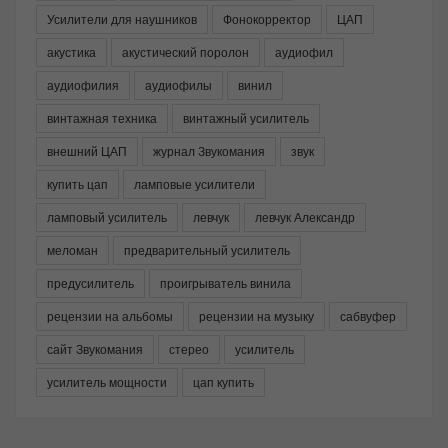
Усилители для наушников
Фонокорректор
ЦАП
акустика
акустический поролон
аудиофил
аудиофилия
аудиофилы
винил
винтажная техника
винтажный усилитель
внешний ЦАП
журнал Звукомания
звук
купить цап
ламповые усилители
ламповый усилитель
левчук
левчук Александр
меломан
предварительный усилитель
предусилитель
проигрыватель винила
рецензии на альбомы
рецензии на музыку
сабвуфер
сайт Звукомания
стерео
усилитель
усилитель мощности
цап купить