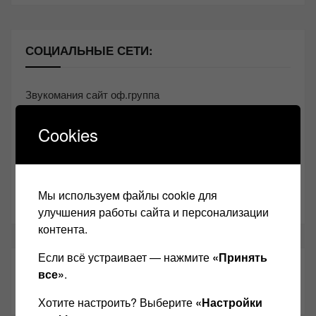
СОЦИАЛЬНЫЕ СЕТИ:
Звукомания сайт оф.группа
Винтажная Hi-Fi и High-End техника
Cookies
Контакт
Одноклассники
Мы используем файлы cookie для
Youtube
улучшения работы сайта и персонализации
контента.
Если всё устраивает — нажмите
«Принять
ТАКЖЕ ЧИТАЕМ:
все»
.
Хотите настроить? Выберите
«Настройки