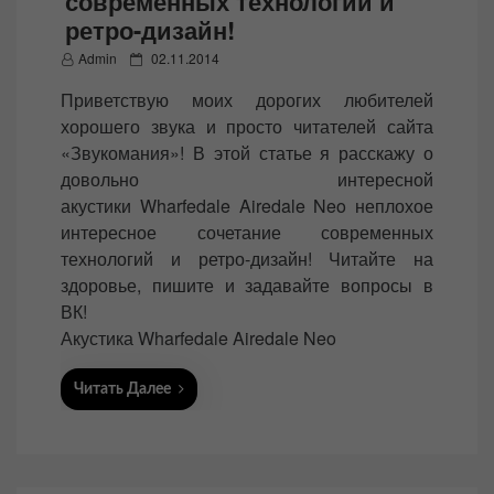
современных технологий и
ретро-дизайн!
P
Admin
02.11.2014
o
Приветствую моих дорогих любителей
s
хорошего звука и просто читателей сайта
t
«Звукомания»! В этой статье я расскажу о
e
довольно интересной
d
акустики Wharfedale Airedale Neo неплохое
o
интересное сочетание современных
n
технологий и ретро-дизайн! Читайте на
здоровье, пишите и задавайте вопросы в
ВК!
Акустика Wharfedale Airedale Neo
Читать Далее