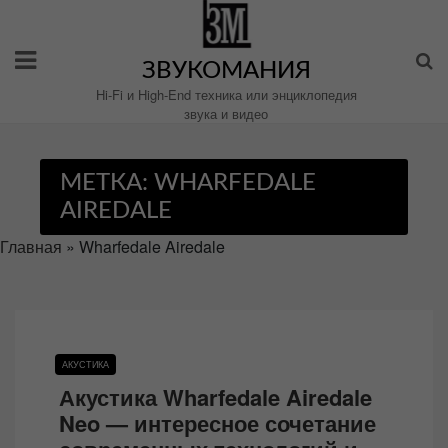
Перейти
к
содержимому
ЗВУКОМАНИЯ
Hi-Fi и High-End техника или энциклопедия
звука и видео
МЕТКА:
WHARFEDALE
AIREDALE
Главная
»
Wharfedale Airedale
АКУСТИКА
Акустика Wharfedale Airedale
Neo — интересное сочетание