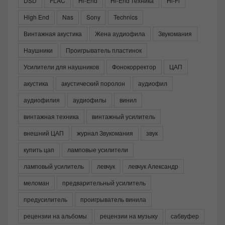
DSD
FLAC
Hi-End
Hi-End техника
Hi-Fi
High End
Nas
Sony
Technics
Винтажная акустика
Жена аудиофила
Звукомания
Наушники
Проигрыватель пластинок
Усилители для наушников
Фонокорректор
ЦАП
акустика
акустический поролон
аудиофил
аудиофилия
аудиофилы
винил
винтажная техника
винтажный усилитель
внешний ЦАП
журнал Звукомания
звук
купить цап
ламповые усилители
ламповый усилитель
левчук
левчук Александр
меломан
предварительный усилитель
предусилитель
проигрыватель винила
рецензии на альбомы
рецензии на музыку
сабвуфер