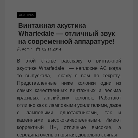
АКУСТИКА
Винтажная акустика
Wharfedale — отличный звук
на современной аппаратуре!
P
Admin
02.11.2014
o
В этой статье расскажу о винтажной
s
акустике Wharfedale — неплохие АС когда
t
то выпускала, скажу я вам по секрету.
e
Представленные ниже колонки одни из
d
самых качественных винтажных и весьма
o
красивых английских колонок. Работают
n
отлично как с ламповыми усилителями, даже
с ламповыми однотактниками, так и
каменными высококачественными. Имеют
корректный НЧ, отличные высокие, а
середина очень открытая, довольно сочная.