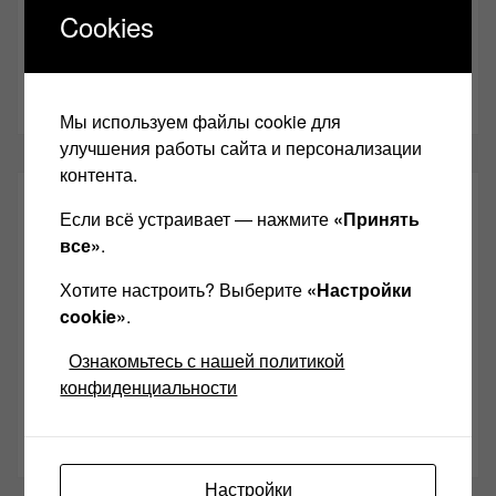
anl555@bk.ru
Cookies
Желаю Вам найти свой звук, с уважением,
Левчук
Александр Николаевич!
Мы используем файлы cookie для
улучшения работы сайта и персонализации
контента.
СОЦИАЛЬНЫЕ СЕТИ:
Если всё устраивает — нажмите
«Принять
все»
.
Звукомания сайт оф.группа
Хотите настроить? Выберите
«Настройки
Винтажная Hi-Fi и High-End техника
cookie»
.
Контакт
Ознакомьтесь с нашей политикой
конфиденциальности
Одноклассники
Youtube
Настройки