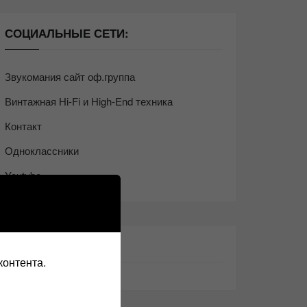
СОЦИАЛЬНЫЕ СЕТИ:
Звукомания сайт оф.группа
Винтажная Hi-Fi и High-End техника
Контакт
Одноклассники
Youtube
ТАКЖЕ ЧИТАЕМ:
контента.