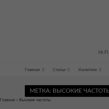
Перейти
к
содержимому
Hi-F
Главная
Статьи
Усилители
МЕТКА:
ВЫСОКИЕ ЧАСТОТ
Главная
»
Высокие частоты