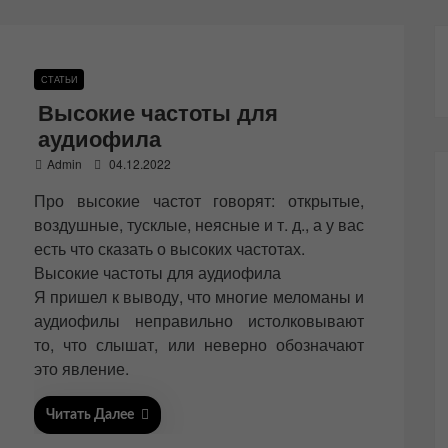
СТАТЬИ
Высокие частоты для
аудиофила
P
Admin
04.12.2022
o
Про высокие частот говорят: открытые,
s
t
воздушные, тусклые, неясные и т. д., а у вас
e
есть что сказать о высоких частотах.
d
Высокие частоты для аудиофила
o
n
Я пришел к выводу, что многие меломаны и
аудиофилы неправильно истолковывают
то, что слышат, или неверно обозначают
это явление.
Читать Далее