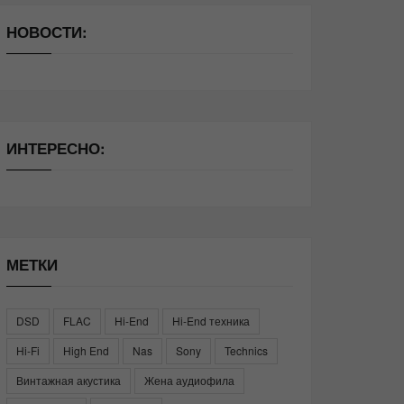
НОВОСТИ:
ИНТЕРЕСНО:
МЕТКИ
DSD
FLAC
Hi-End
Hi-End техника
Hi-Fi
High End
Nas
Sony
Technics
Винтажная акустика
Жена аудиофила