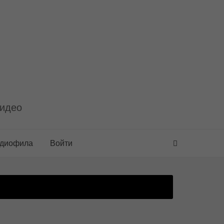
видео
удиофила
Войти