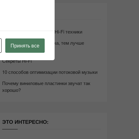
СВЕЖИЕ ЗАПИСИ
Возьмите друга в салон Hi-Fi техники
Чем дороже аудиотехника, тем лучше
Принять все
звучит?
Секреты Hi-Fi
10 способов оптимизации потоковой музыки
Почему виниловые пластинки звучат так
хорошо?
ЭТО ИНТЕРЕСНО: