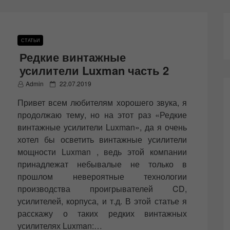
СТАТЬИ
Редкие винтажные
усилители Luxman часть 2
P
Admin
22.07.2019
o
Привет всем любителям хорошего звука, я
s
t
продолжаю тему, но на этот раз «Редкие
e
винтажные усилители Luxman», да я очень
d
хотел бы осветить винтажные усилители
o
n
мощности Luxman , ведь этой компании
принадлежат небывалые не только в
прошлом невероятные технологии
производства проигрывателей CD,
усилителей, корпуса, и т.д. В этой статье я
расскажу о таких редких винтажных
усилителях Luxman:…