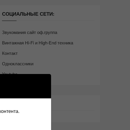
СОЦИАЛЬНЫЕ СЕТИ:
Звукомания сайт оф.группа
Винтажная Hi-Fi и High-End техника
Контакт
Одноклассники
Youtube
ТАКЖЕ ЧИТАЕМ:
контента.