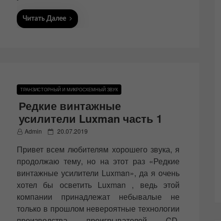
Читать Далее
ТРАНЗИСТОРНЫЙ И МИКРОСХЕМНЫЙ ЗВУК
Редкие винтажные
усилители Luxman часть 1
P
Admin
20.07.2019
o
Привет всем любителям хорошего звука, я
s
t
продолжаю тему, но на этот раз «Редкие
e
винтажные усилители Luxman», да я очень
d
хотел бы осветить Luxman , ведь этой
o
n
компании принадлежат небывалые не
только в прошлом невероятные технологии
производства проигрывателей CD,