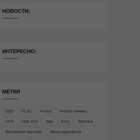
НОВОСТИ:
ИНТЕРЕСНО:
МЕТКИ
DSD
FLAC
Hi-End
Hi-End техника
Hi-Fi
High End
Nas
Sony
Technics
Винтажная акустика
Жена аудиофила