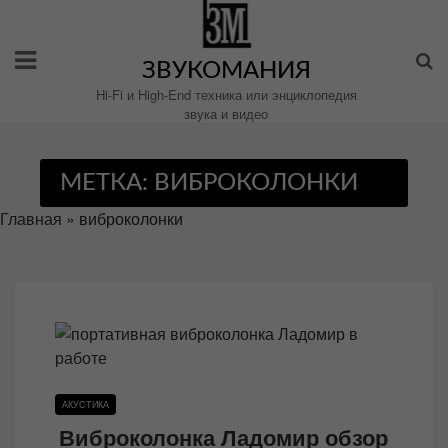
Перейти
к
содержимому
ЗВУКОМАНИЯ
Hi-Fi и High-End техника или энциклопедия
звука и видео
МЕТКА:
ВИБРОКОЛОНКИ
Главная
»
виброколонки
АКУСТИКА
Виброколонка Ладомир обзор