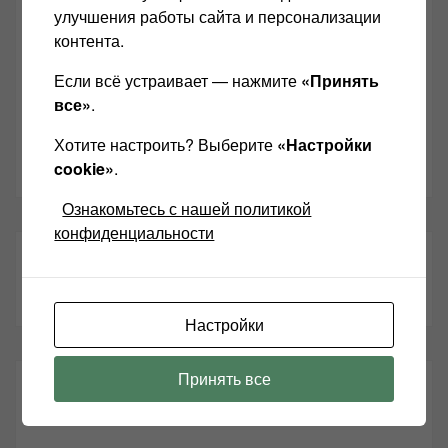
Звукомания сайт оф.группа
улучшения работы сайта и персонализации
контента.
Винтажная Hi-Fi и High-End техника
Если всё устраивает — нажмите
«Принять
Контакт
все»
.
Одноклассники
Хотите настроить? Выберите
«Настройки
Youtube
cookie»
.
Ознакомьтесь с нашей политикой
конфиденциальности
ТАКЖЕ ЧИТАЕМ:
Настройки
Принять все
СВЕЖИЕ ЗАПИСИ