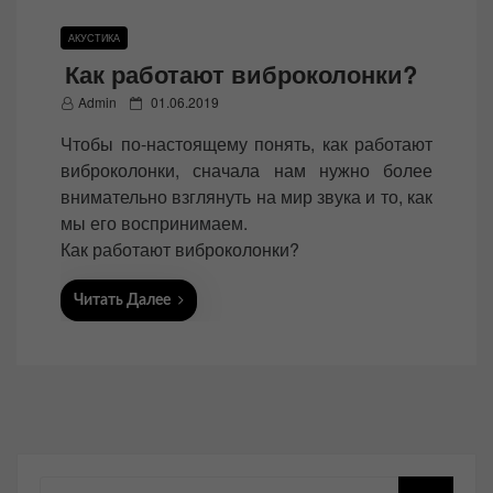
АКУСТИКА
Как работают виброколонки?
P
Admin
01.06.2019
o
Чтобы по-настоящему понять, как работают
s
виброколонки, сначала нам нужно более
t
внимательно взглянуть на мир звука и то, как
e
мы его воспринимаем.
d
Как работают виброколонки?
o
n
Читать Далее
Поиск