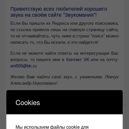
Приветствую всех любителей хорошего
звука на своём сайте "Звукомания"!
Если Вы пришли из Яндекса или другого поисковика,
но ссылка привела лишь на главную страницу сайта,
то не отчаивайтесь, чуть ниже в строке "поиск" можно
написать то, что Вы искали, и это найдется!
Если не можете найти ответы на интересующие Вас
вопросы, то пишите мне в
Контакт VK
или на почту:
anl555@bk.ru
Желаю Вам найти свой звук, с уважением,
Левчук
Александр Николаевич!
Cookies
СОЦИАЛЬНЫЕ СЕТИ:
Мы используем файлы cookie для