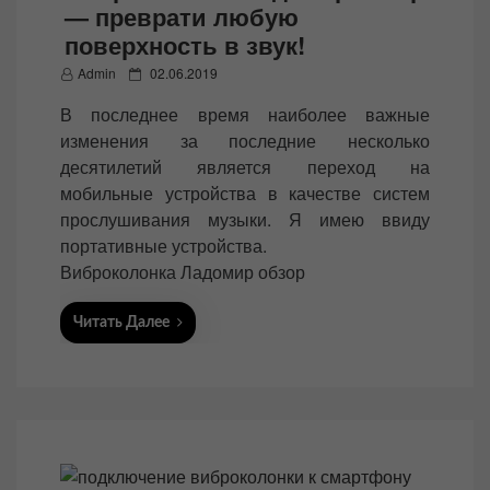
— преврати любую
поверхность в звук!
P
Admin
02.06.2019
o
В последнее время наиболее важные
s
изменения за последние несколько
t
десятилетий является переход на
e
мобильные устройства в качестве систем
d
прослушивания музыки. Я имею ввиду
o
портативные устройства.
n
Виброколонка Ладомир обзор
Читать Далее