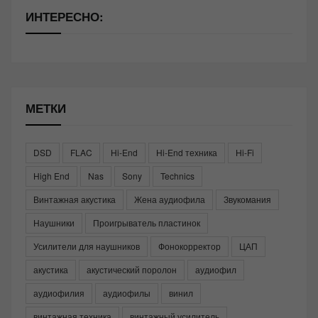
ИНТЕРЕСНО:
МЕТКИ
DSD
FLAC
Hi-End
Hi-End техника
Hi-Fi
High End
Nas
Sony
Technics
Винтажная акустика
Жена аудиофила
Звукомания
Наушники
Проигрыватель пластинок
Усилители для наушников
Фонокорректор
ЦАП
акустика
акустический поролон
аудиофил
аудиофилия
аудиофилы
винил
винтажная техника
винтажный усилитель