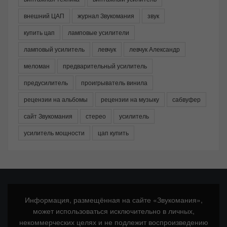
внешний ЦАП
журнал Звукомания
звук
купить цап
ламповые усилители
ламповый усилитель
левчук
левчук Александр
меломан
предварительный усилитель
предусилитель
проигрыватель винила
рецензии на альбомы
рецензии на музыку
сабвуфер
сайт Звукомания
стерео
усилитель
усилитель мощности
цап купить
Информация, размещённая на сайте «Звукомания»,
может использоваться исключительно в личных,
некоммерческих целях и не подлежит воспроизведению