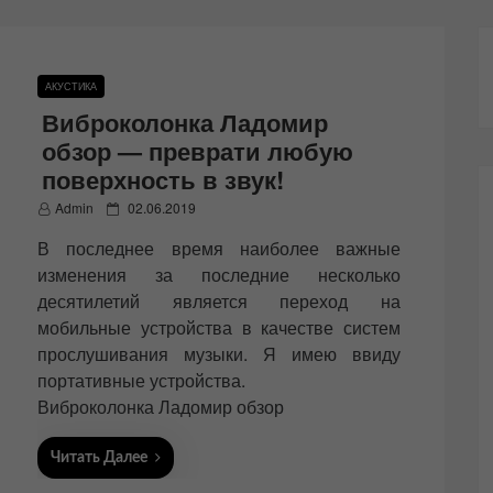
АКУСТИКА
Виброколонка Ладомир
обзор — преврати любую
поверхность в звук!
P
Admin
02.06.2019
o
В последнее время наиболее важные
s
t
изменения за последние несколько
e
десятилетий является переход на
d
мобильные устройства в качестве систем
o
n
прослушивания музыки. Я имею ввиду
портативные устройства.
Виброколонка Ладомир обзор
Читать Далее