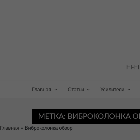
Перейти
к
содержимому
Hi-F
Главная
Статьи
Усилители
МЕТКА:
ВИБРОКОЛОНКА О
Главная
»
Виброколонка обзор