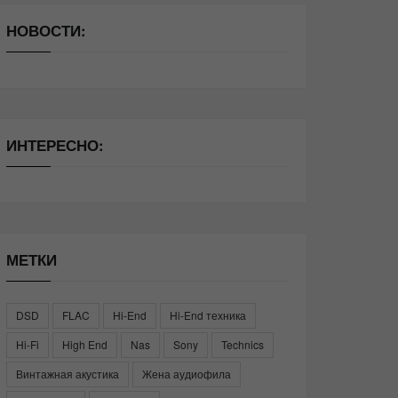
НОВОСТИ:
ИНТЕРЕСНО:
МЕТКИ
DSD
FLAC
Hi-End
Hi-End техника
Hi-Fi
High End
Nas
Sony
Technics
Винтажная акустика
Жена аудиофила