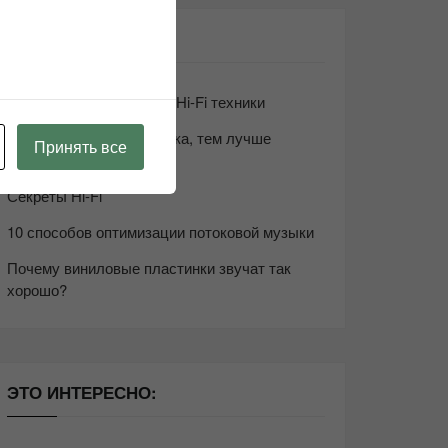
СВЕЖИЕ ЗАПИСИ
Возьмите друга в салон Hi-Fi техники
Чем дороже аудиотехника, тем лучше
Принять все
звучит?
Секреты Hi-Fi
10 способов оптимизации потоковой музыки
Почему виниловые пластинки звучат так
хорошо?
ЭТО ИНТЕРЕСНО: