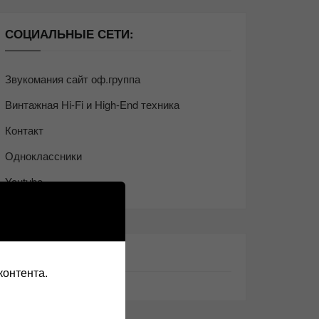
СОЦИАЛЬНЫЕ СЕТИ:
Звукомания сайт оф.группа
Винтажная Hi-Fi и High-End техника
Контакт
Одноклассники
Youtube
ТАКЖЕ ЧИТАЕМ:
контента.