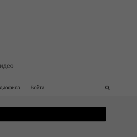
видео
удиофила
Войти