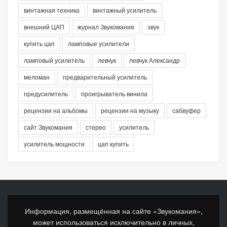
винтажная техника
винтажный усилитель
внешний ЦАП
журнал Звукомания
звук
купить цап
ламповые усилители
ламповый усилитель
левчук
левчук Александр
меломан
предварительный усилитель
предусилитель
проигрыватель винила
рецензии на альбомы
рецензии на музыку
сабвуфер
сайт Звукомания
стерео
усилитель
усилитель мощности
цап купить
Информация, размещённая на сайте «Звукомания»,
может использоваться исключительно в личных,