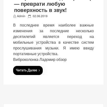
— преврати любую
поверхность в звук!
P
Admin
02.06.2019
o
В последнее время наиболее важные
s
«Принять
изменения за последние несколько
t
все»
десятилетий является переход на
e
мобильные устройства в качестве систем
d
прослушивания музыки. Я имею ввиду
o
портативные устройства.
n
Обязательные
Виброколонка Ладомир обзор
«Настройки
(технические)
cookie»
Необходимы для
Читать Далее
работы сайта.
Сохраняют
настройки,
корзину,
авторизацию. Они
необходимы для
функционирования