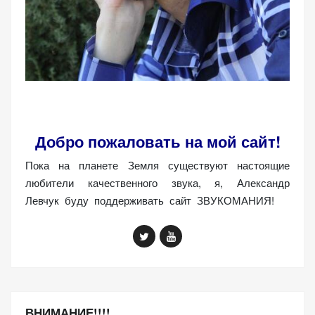
(Яндекс.Метрика).
Анонимно, без
персональных
данных.
Маркетинговые
(реклама)
Добро пожаловать на мой сайт!
Яндекс.Директ:
персонализированная
Пока на планете Земля существуют настоящие
реклама на основе
любители качественного звука, я, Александр
ваших интересов.
Левчук буду поддерживать сайт ЗВУКОМАНИЯ!
Рассказывая о своих
интересах и
поведении при
посещении нашего
сайта, вы повышаете
вероятность
просмотра
ВНИМАНИЕ!!!!