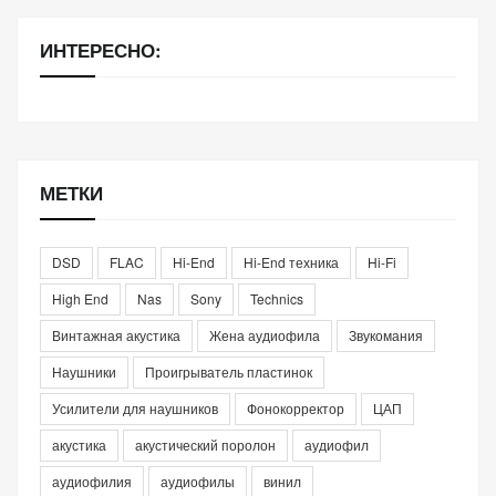
ИНТЕРЕСНО:
МЕТКИ
DSD
FLAC
Hi-End
Hi-End техника
Hi-Fi
High End
Nas
Sony
Technics
Винтажная акустика
Жена аудиофила
Звукомания
Наушники
Проигрыватель пластинок
Усилители для наушников
Фонокорректор
ЦАП
акустика
акустический поролон
аудиофил
аудиофилия
аудиофилы
винил