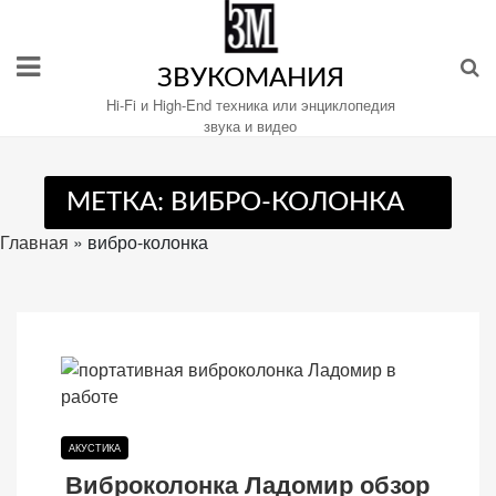
Перейти
к
содержимому
ЗВУКОМАНИЯ
Hi-Fi и High-End техника или энциклопедия
звука и видео
Настройте
МЕТКА:
ВИБРО-КОЛОНКА
файлы
cookie
Главная
»
вибро-колонка
для
Звукомания.
АКУСТИКА
Виброколонка Ладомир обзор