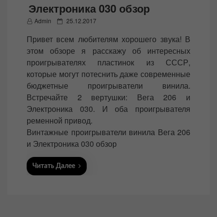
Электроника 030 обзор
P
Admin
25.12.2017
o
Привет всем любителям хорошего звука! В
s
этом обзоре я расскажу об интересных
t
проигрывателях пластинок из СССР,
e
которые могут потеснить даже современные
d
бюджетные проигрыватели винила.
o
Встречайте 2 вертушки: Вега 206 и
n
Электроника 030. И оба проигрывателя
ременной привод.
Винтажные проигрыватели винила Вега 206
и Электроника 030 обзор
Читать Далее