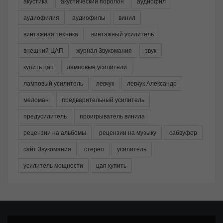
акустика
акустический поролон
аудиофил
аудиофилия
аудиофилы
винил
винтажная техника
винтажный усилитель
внешний ЦАП
журнал Звукомания
звук
купить цап
ламповые усилители
ламповый усилитель
левчук
левчук Александр
меломан
предварительный усилитель
предусилитель
проигрыватель винила
рецензии на альбомы
рецензии на музыку
сабвуфер
сайт Звукомания
стерео
усилитель
усилитель мощности
цап купить