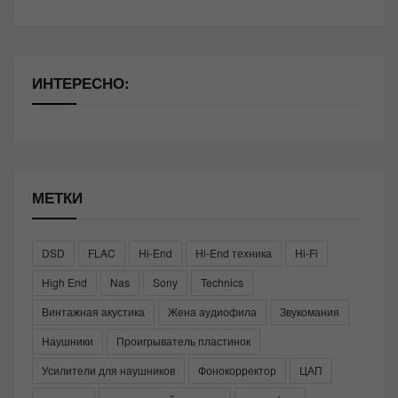
ИНТЕРЕСНО:
МЕТКИ
DSD
FLAC
Hi-End
Hi-End техника
Hi-Fi
High End
Nas
Sony
Technics
Винтажная акустика
Жена аудиофила
Звукомания
Наушники
Проигрыватель пластинок
Усилители для наушников
Фонокорректор
ЦАП