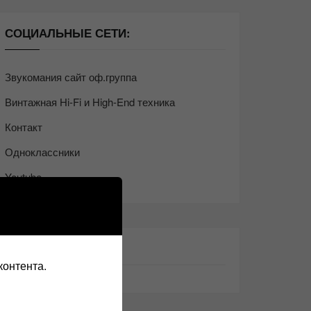
СОЦИАЛЬНЫЕ СЕТИ:
Звукомания сайт оф.группа
Винтажная Hi-Fi и High-End техника
Контакт
Одноклассники
Youtube
ТАКЖЕ ЧИТАЕМ:
контента.