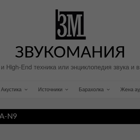
ЗВУКОМАНИЯ
i и High-End техника или энциклопедия звука и 
Акустика
Источники
Барахолка
Жена а
A-N9