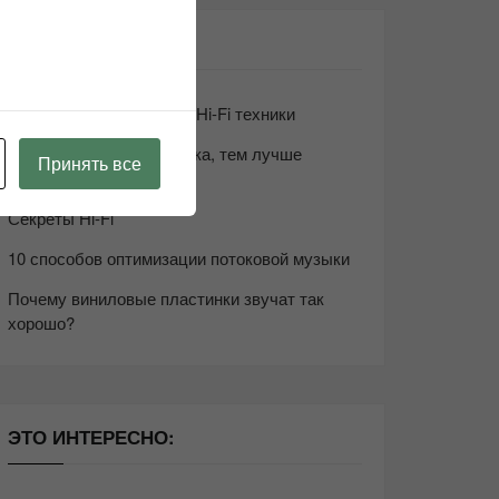
СВЕЖИЕ ЗАПИСИ
Возьмите друга в салон Hi-Fi техники
Чем дороже аудиотехника, тем лучше
Принять все
звучит?
Секреты Hi-Fi
10 способов оптимизации потоковой музыки
Почему виниловые пластинки звучат так
хорошо?
ЭТО ИНТЕРЕСНО: