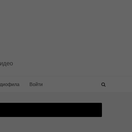
видео
удиофила
Войти