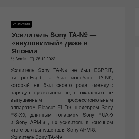
УСИЛИТЕЛИ
Усилитель Sony TA-N9 —
«неуловимый» даже в
Японии
P
Admin
28.12.2022
o
Усилитель Sony TA-N9 не был ESPRIT,
s
t
ни pre-Esprit, а был моноблок TA-N9,
e
который не был своего рода «между»:
d
наряду с прототипом, но, к сожалению, не
o
n
выпущенным профессиональным
аппаратом Elcaset EL-D9, шедевром Sony
PS-X9, длинным тонармом Sony PUA-9
и Sony APM-9 , но усилитель в конечном
итоге был выпущен для Sony APM-8.
Усилитель Sony TA-N9