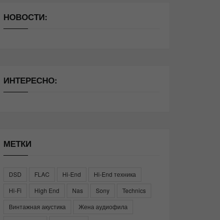
НОВОСТИ:
ИНТЕРЕСНО:
МЕТКИ
DSD
FLAC
Hi-End
Hi-End техника
Hi-Fi
High End
Nas
Sony
Technics
Винтажная акустика
Жена аудиофила