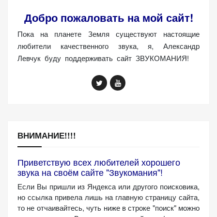
(Яндекс.Метрика).
Добро пожаловать на мой сайт!
Анонимно, без
персональных
Пока на планете Земля существуют настоящие
данных.
любители качественного звука, я, Александр
Левчук буду поддерживать сайт ЗВУКОМАНИЯ!
Маркетинговые
(реклама)
Яндекс.Директ:
персонализированная
реклама на основе
ваших интересов.
ВНИМАНИЕ!!!!
Рассказывая о своих
интересах и
Приветствую всех любителей хорошего
поведении при
звука на своём сайте "Звукомания"!
посещении нашего
Если Вы пришли из Яндекса или другого поисковика,
сайта, вы повышаете
но ссылка привела лишь на главную страницу сайта,
вероятность
то не отчаивайтесь, чуть ниже в строке "поиск" можно
просмотра