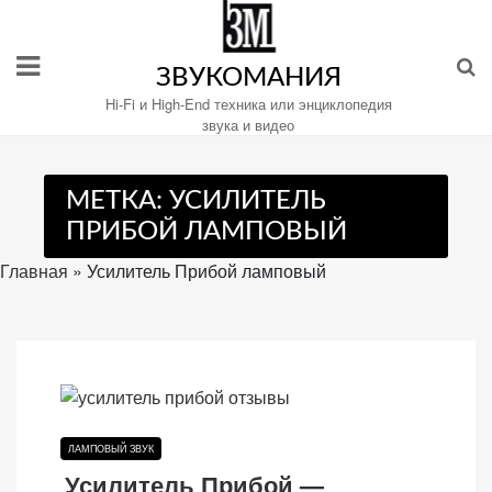
Перейти
к
содержимому
ЗВУКОМАНИЯ
Hi-Fi и High-End техника или энциклопедия
звука и видео
Настройте
МЕТКА:
УСИЛИТЕЛЬ
файлы
ПРИБОЙ ЛАМПОВЫЙ
cookie
для
Главная
»
Усилитель Прибой ламповый
Звукомания.
ЛАМПОВЫЙ ЗВУК
Усилитель Прибой —