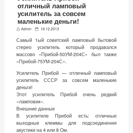
отличный ламповый
усилитель за совсем
маленькие деньги!
P
Admin
16.12.2013
«Принять
o
Самый 1ый советский ламповый бытовой
все»
s
стерео усилитель который продавался
t
массово «Прибой-50УМ-204С» был также
e
«Прибой-75УМ-204С».
d
Обязательные
o
Усилитель Прибой — отличный ламповый
«Настройки
(технические)
n
усилитель СССР за совсем маленькие
cookie»
Необходимы для
деньги!
работы сайта.
Этот усилитель Прибой очень редкий
Сохраняют
«ламповик».
настройки,
Внешние данные
корзину,
В усилителе Прибой есть: отличные
авторизацию. Они
выходные клеммы для подсоединения
необходимы для
акустики на 4 или 8 Ом.
функционирования