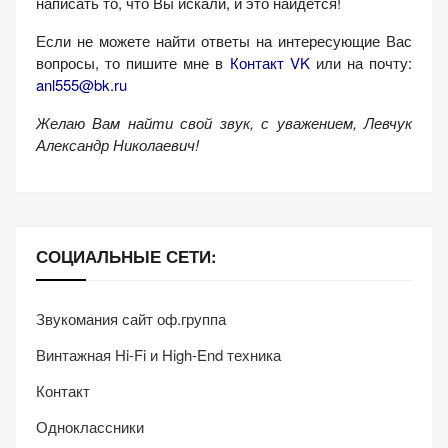
написать то, что Вы искали, и это найдется!
персонализированного
контента и
Если не можете найти ответы на интересующие Вас
предложений.
вопросы, то пишите мне в
Контакт VK
или на почту:
anl555@bk.ru
Желаю Вам найти свой звук, с уважением,
Левчук
Александр Николаевич!
СОЦИАЛЬНЫЕ СЕТИ:
Звукомания сайт оф.группа
Винтажная Hi-Fi и High-End техника
Контакт
Одноклассники