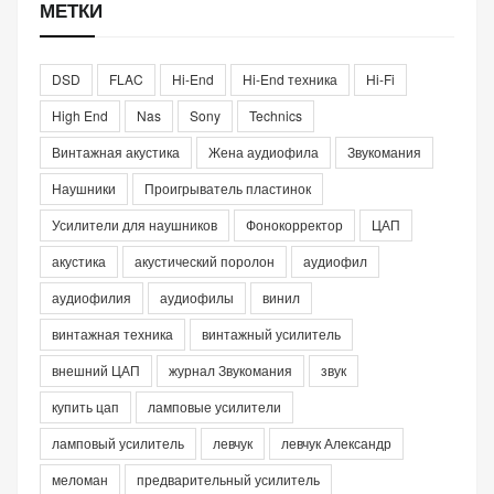
МЕТКИ
DSD
FLAC
Hi-End
Hi-End техника
Hi-Fi
High End
Nas
Sony
Technics
Винтажная акустика
Жена аудиофила
Звукомания
Наушники
Проигрыватель пластинок
Усилители для наушников
Фонокорректор
ЦАП
акустика
акустический поролон
аудиофил
аудиофилия
аудиофилы
винил
винтажная техника
винтажный усилитель
внешний ЦАП
журнал Звукомания
звук
купить цап
ламповые усилители
ламповый усилитель
левчук
левчук Александр
меломан
предварительный усилитель