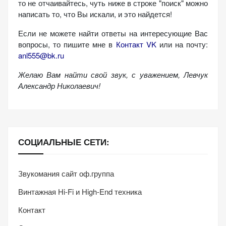
то не отчаивайтесь, чуть ниже в строке "поиск" можно
персонализированного
написать то, что Вы искали, и это найдется!
контента и
предложений.
Если не можете найти ответы на интересующие Вас
вопросы, то пишите мне в
Контакт VK
или на почту:
anl555@bk.ru
Желаю Вам найти свой звук, с уважением,
Левчук
Александр Николаевич!
СОЦИАЛЬНЫЕ СЕТИ:
Звукомания сайт оф.группа
Винтажная Hi-Fi и High-End техника
Контакт