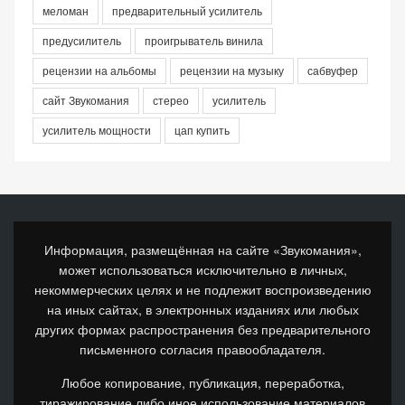
меломан
предварительный усилитель
предусилитель
проигрыватель винила
рецензии на альбомы
рецензии на музыку
сабвуфер
сайт Звукомания
стерео
усилитель
усилитель мощности
цап купить
Информация, размещённая на сайте «Звукомания»,
может использоваться исключительно в личных,
некоммерческих целях и не подлежит воспроизведению
на иных сайтах, в электронных изданиях или любых
других формах распространения без предварительного
письменного согласия правообладателя.
Любое копирование, публикация, переработка,
тиражирование либо иное использование материалов