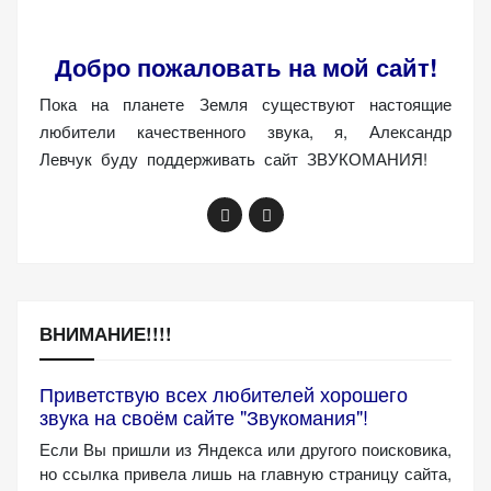
(Яндекс.Метрика).
Анонимно, без
Добро пожаловать на мой сайт!
персональных
данных.
Пока на планете Земля существуют настоящие
любители качественного звука, я, Александр
Левчук буду поддерживать сайт ЗВУКОМАНИЯ!
Маркетинговые
(реклама)
Яндекс.Директ:
персонализированная
реклама на основе
ваших интересов.
Рассказывая о своих
ВНИМАНИЕ!!!!
интересах и
поведении при
Приветствую всех любителей хорошего
посещении нашего
звука на своём сайте "Звукомания"!
сайта, вы повышаете
Если Вы пришли из Яндекса или другого поисковика,
вероятность
но ссылка привела лишь на главную страницу сайта,
просмотра