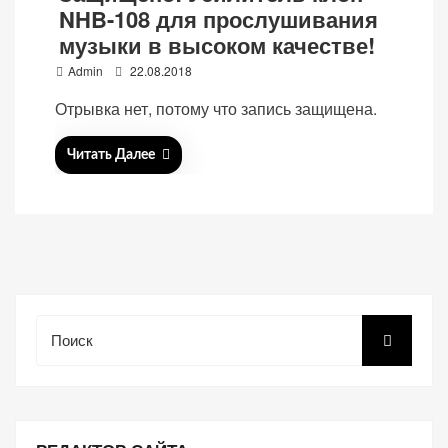
NHB-108 для прослушивания
музыки в высоком качестве!
P
Admin
22.08.2018
o
Отрывка нет, потому что запись защищена.
«Принять
s
все»
t
Читать Далее
e
d
o
n
Обязательные
«Настройки
(технические)
cookie»
Необходимы для
работы сайта.
Поиск
Сохраняют
настройки,
корзину,
авторизацию. Они
необходимы для
функционирования