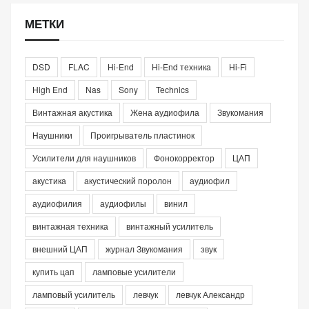
МЕТКИ
DSD
FLAC
Hi-End
Hi-End техника
Hi-Fi
High End
Nas
Sony
Technics
Винтажная акустика
Жена аудиофила
Звукомания
Наушники
Проигрыватель пластинок
Усилители для наушников
Фонокорректор
ЦАП
акустика
акустический поролон
аудиофил
аудиофилия
аудиофилы
винил
винтажная техника
винтажный усилитель
внешний ЦАП
журнал Звукомания
звук
купить цап
ламповые усилители
ламповый усилитель
левчук
левчук Александр