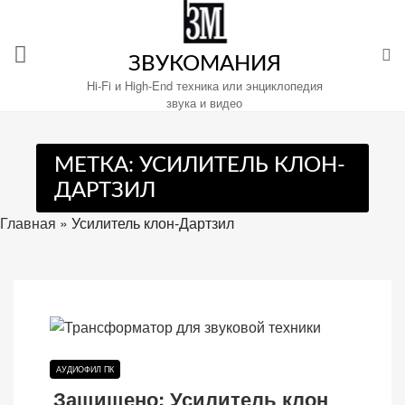
Перейти
к
содержимому
ЗВУКОМАНИЯ
Hi-Fi и High-End техника или энциклопедия
звука и видео
Настройте
МЕТКА:
УСИЛИТЕЛЬ КЛОН-
файлы
ДАРТЗИЛ
cookie
для
Главная
»
Усилитель клон-Дартзил
Звукомания.
АУДИОФИЛ ПК
Защищено: Усилитель клон