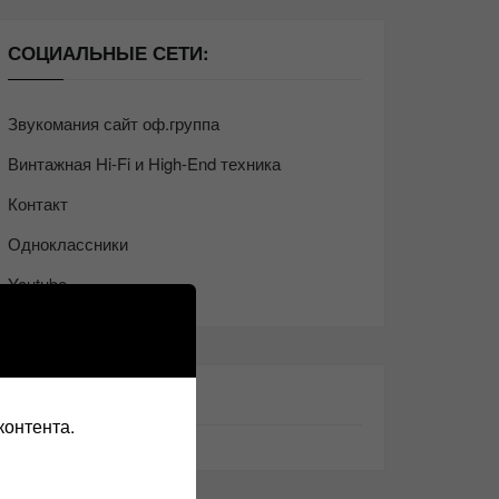
СОЦИАЛЬНЫЕ СЕТИ:
Звукомания сайт оф.группа
Винтажная Hi-Fi и High-End техника
Контакт
Одноклассники
Youtube
ТАКЖЕ ЧИТАЕМ:
контента.