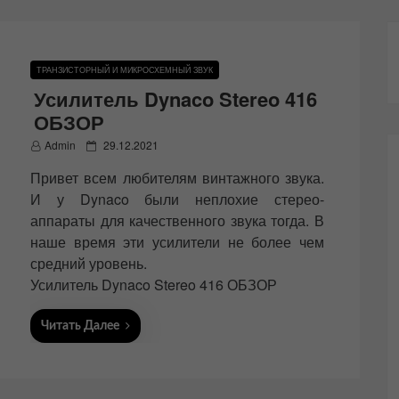
ТРАНЗИСТОРНЫЙ И МИКРОСХЕМНЫЙ ЗВУК
Усилитель Dynaco Stereo 416
ОБЗОР
P
Admin
29.12.2021
o
Привет всем любителям винтажного звука.
s
t
И у Dynaco были неплохие стерео-
e
аппараты для качественного звука тогда. В
d
наше время эти усилители не более чем
o
n
средний уровень.
Усилитель Dynaco Stereo 416 ОБЗОР
Читать Далее