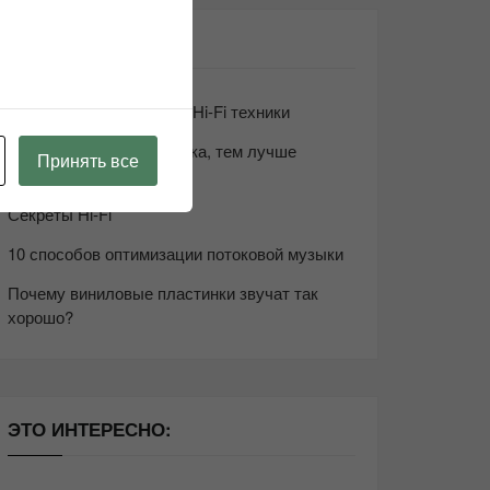
СВЕЖИЕ ЗАПИСИ
Возьмите друга в салон Hi-Fi техники
Чем дороже аудиотехника, тем лучше
Принять все
звучит?
Секреты Hi-Fi
10 способов оптимизации потоковой музыки
Почему виниловые пластинки звучат так
хорошо?
ЭТО ИНТЕРЕСНО: