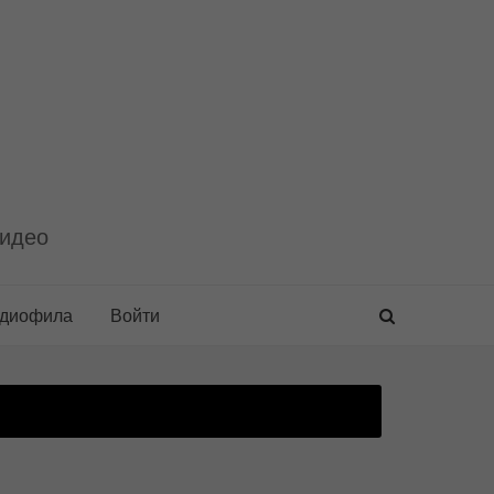
видео
удиофила
Войти