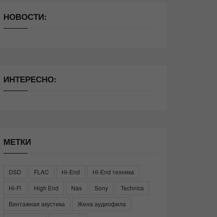
НОВОСТИ:
ИНТЕРЕСНО:
МЕТКИ
DSD
FLAC
Hi-End
Hi-End техника
Hi-Fi
High End
Nas
Sony
Technics
Винтажная акустика
Жена аудиофила