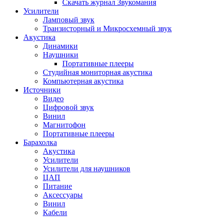
Скачать журнал Звукомания
Усилители
Ламповый звук
Транзисторный и Микросхемный звук
Акустика
Динамики
Наушники
Портативные плееры
Студийная мониторная акустика
Компьютерная акустика
Источники
Видео
Цифровой звук
Винил
Магнитофон
Портативные плееры
Барахолка
Акустика
Усилители
Усилители для наушников
ЦАП
Питание
Аксессуары
Винил
Кабели