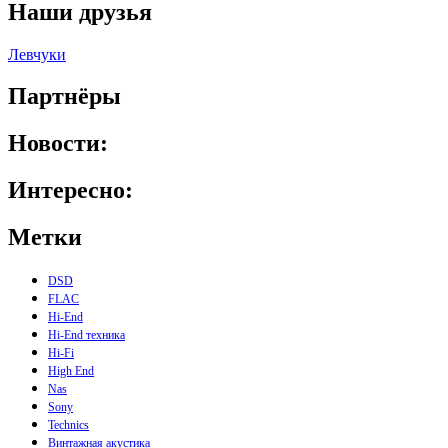
Наши друзья
Левчуки
Партнёры
Новости:
Интересно:
Метки
DSD
FLAC
Hi-End
Hi-End техника
Hi-Fi
High End
Nas
Sony
Technics
Винтажная акустика