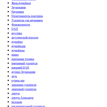
Жена аудиофила
Звукомания
Наушники
Проигрыватель пластинок
Усилители для наушников
Фонокорректор
ЦАП
акустика
акустический поролон
аудиофил
аудиофилия
аудиофилы
винил
винтажная техника
винтажный усилитель
внешний ЦАП
журнал Звукомания
звук
купить цап
ламповые усилители
ламповый усилитель
левчук
левчук Александр
меломан
предварительный усилитель