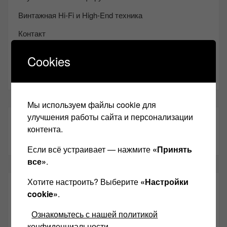
Винтажная Hi-Fi и High-End техника
Контакт
Одноклассники
Cookies
Youtube
Мы используем файлы cookie для
улучшения работы сайта и персонализации
ТАКЖЕ ЧИТАЕМ:
контента.
Если всё устраивает — нажмите
«Принять
все»
.
Хотите настроить? Выберите
«Настройки
СВЕЖИЕ ЗАПИСИ
cookie»
.
Ознакомьтесь с нашей политикой
Возьмите друга в салон Hi-Fi техники
конфиденциальности