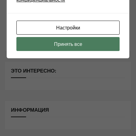
Чем дороже аудиотехника, тем лучше звучит?
Секреты Hi-Fi
Настройки
10 способов оптимизации потоковой музыки
Почему виниловые пластинки звучат так хорошо?
Принять все
ЭТО ИНТЕРЕСНО:
ИНФОРМАЦИЯ