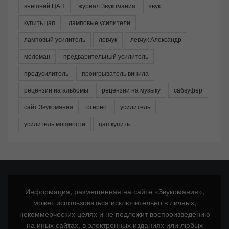
внешний ЦАП
журнал Звукомания
звук
купить цап
ламповые усилители
ламповый усилитель
левчук
левчук Александр
меломан
предварительный усилитель
предусилитель
проигрыватель винила
рецензии на альбомы
рецензии на музыку
сабвуфер
сайт Звукомания
стерео
усилитель
усилитель мощности
цап купить
Информация, размещённая на сайте «Звукомания»,
может использоваться исключительно в личных,
некоммерческих целях и не подлежит воспроизведению
на иных сайтах, в электронных изданиях или любых