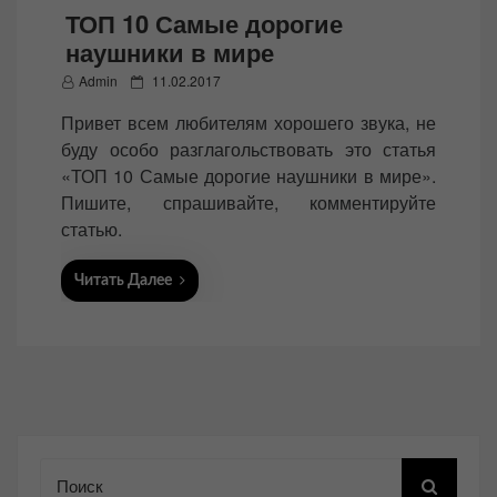
ТОП 10 Самые дорогие
наушники в мире
P
Admin
11.02.2017
o
Привет всем любителям хорошего звука, не
s
буду особо разглагольствовать это статья
t
«ТОП 10 Самые дорогие наушники в мире».
e
Пишите, спрашивайте, комментируйте
d
статью.
o
n
Читать Далее
Поиск