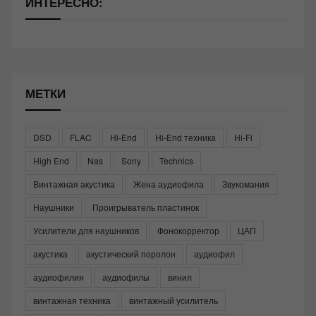
ИНТЕРЕСНО:
МЕТКИ
DSD
FLAC
Hi-End
Hi-End техника
Hi-Fi
High End
Nas
Sony
Technics
Винтажная акустика
Жена аудиофила
Звукомания
Наушники
Проигрыватель пластинок
Усилители для наушников
Фонокорректор
ЦАП
акустика
акустический поролон
аудиофил
аудиофилия
аудиофилы
винил
винтажная техника
винтажный усилитель