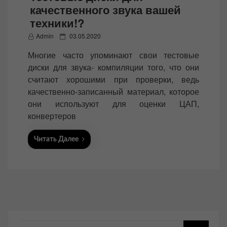
качественного звука вашей
техники!?
P
Admin
03.05.2020
o
Многие часто упоминают свои тестовые
s
диски для звука- компиляции того, что они
t
считают хорошими при проверки, ведь
e
качественно-записанный материал, которое
d
они используют для оценки ЦАП,
o
конвертеров
n
Читать Далее
Поиск