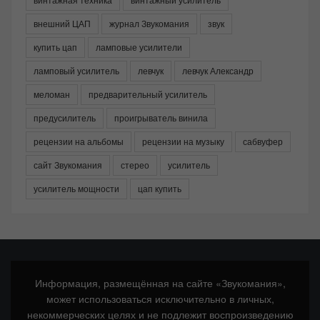
внешний ЦАП
журнал Звукомания
звук
купить цап
ламповые усилители
ламповый усилитель
левчук
левчук Александр
меломан
предварительный усилитель
предусилитель
проигрыватель винила
рецензии на альбомы
рецензии на музыку
сабвуфер
сайт Звукомания
стерео
усилитель
усилитель мощности
цап купить
Информация, размещённая на сайте «Звукомания»,
может использоваться исключительно в личных,
некоммерческих целях и не подлежит воспроизведению