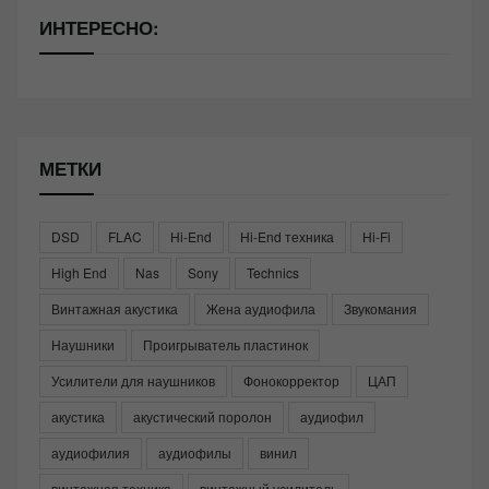
ИНТЕРЕСНО:
МЕТКИ
DSD
FLAC
Hi-End
Hi-End техника
Hi-Fi
High End
Nas
Sony
Technics
Винтажная акустика
Жена аудиофила
Звукомания
Наушники
Проигрыватель пластинок
Усилители для наушников
Фонокорректор
ЦАП
акустика
акустический поролон
аудиофил
аудиофилия
аудиофилы
винил
винтажная техника
винтажный усилитель