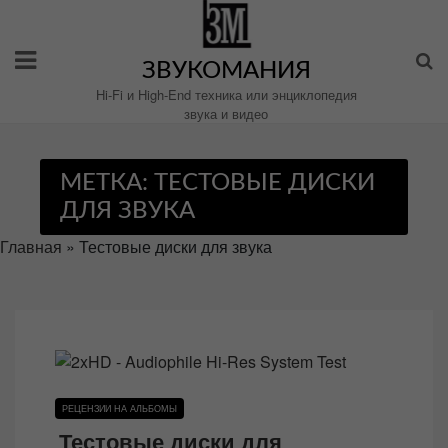
Перейти
к
содержимому
ЗВУКОМАНИЯ
Hi-Fi и High-End техника или энциклопедия
звука и видео
МЕТКА:
ТЕСТОВЫЕ ДИСКИ
ДЛЯ ЗВУКА
Главная
»
Тестовые диски для звука
РЕЦЕНЗИИ НА АЛЬБОМЫ
Тестовые диски для