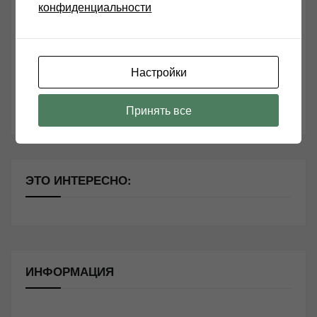
Возьмите друга в салон Hi-Fi техники
конфиденциальности
Чем дороже аудиотехника, тем лучше звучит?
Секреты Hi-Fi
Настройки
10 способов оптимизации потоковой музыки
Почему виниловые пластинки звучат так хорошо?
Принять все
ЭТО ИНТЕРЕСНО:
ИНФОРМАЦИЯ