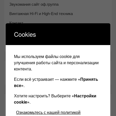
Звукомания сайт оф.группа
Винтажная Hi-Fi и High-End техника
Контакт
Одноклассники
Cookies
Youtube
Мы используем файлы cookie для
улучшения работы сайта и персонализации
ТАКЖЕ ЧИТАЕМ:
контента.
Если всё устраивает — нажмите
«Принять
все»
.
Хотите настроить? Выберите
«Настройки
СВЕЖИЕ ЗАПИСИ
cookie»
.
Ознакомьтесь с нашей политикой