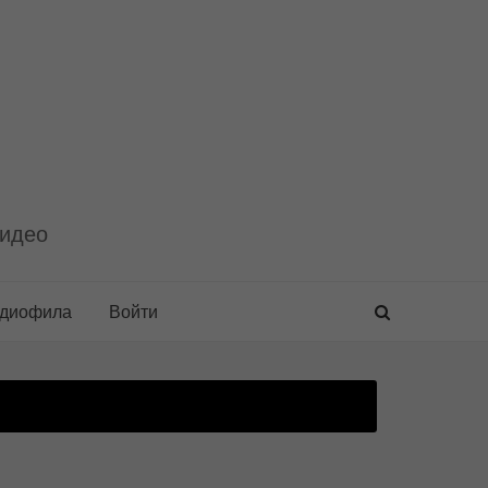
видео
удиофила
Войти