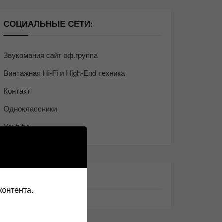
СОЦИАЛЬНЫЕ СЕТИ:
Звукомания сайт оф.группа
Винтажная Hi-Fi и High-End техника
Контакт
Одноклассники
Youtube
ТАКЖЕ ЧИТАЕМ:
контента.