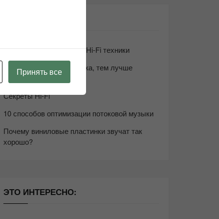
СВЕЖИЕ ЗАПИСИ
Возьмите друга в салон Hi-Fi техники
Чем дороже аудиотехника, тем лучше
Принять все
звучит?
Секреты Hi-Fi
10 способов оптимизации потоковой музыки
Почему виниловые пластинки звучат так
хорошо?
ЭТО ИНТЕРЕСНО: