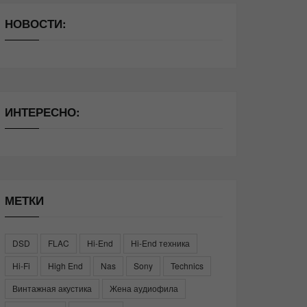
НОВОСТИ:
ИНТЕРЕСНО:
МЕТКИ
DSD
FLAC
Hi-End
Hi-End техника
Hi-Fi
High End
Nas
Sony
Technics
Винтажная акустика
Жена аудиофила