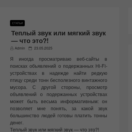
СТАТЬИ
Теплый звук или мягкий звук
— что это?!
P
Admin
23.05.2025
o
Я иногда просматриваю веб-сайты в
s
t
поисках объявлений о подержанных Hi-Fi-
e
устройствах в надежде найти редкую
d
птицу среди тонн бесполезного винтажного
o
n
мусора. С другой стороны, просмотр
объявлений о подержанных устройствах
может быть весьма информативным: он
позволяет мне понять, за какой звук
большинство людей готовы платить тонны
денег.
Теплый звук или мягкий звук — что это?!