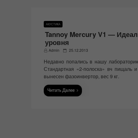
АКУСТИКА
Tannoy Mercury V1 — Идеал
уровня
P
Admin
25.12.2013
o
Недавно попались в нашу лабораторию 
s
t
Стандартная «2-полоска» вч пищаль и
e
вынесен фазоинвертор, вес 9 кг.
d
o
n
Читать Далее