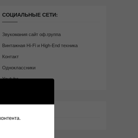
СОЦИАЛЬНЫЕ СЕТИ:
Звукомания сайт оф.группа
Винтажная Hi-Fi и High-End техника
Контакт
Одноклассники
Youtube
ТАКЖЕ ЧИТАЕМ:
контента.