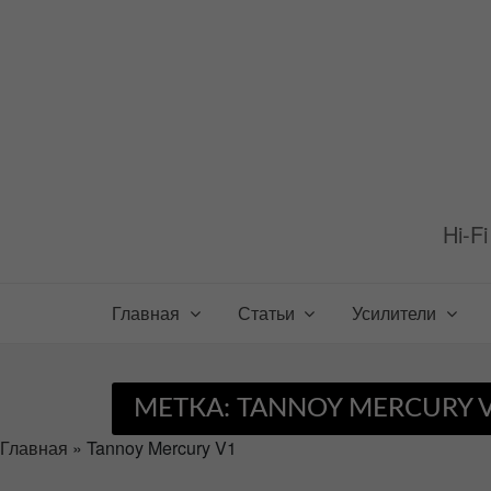
Перейти
к
содержимому
Hi-F
Главная
Статьи
Усилители
МЕТКА:
TANNOY MERCURY 
Главная
»
Tannoy Mercury V1