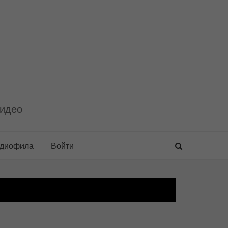
видео
удиофила
Войти