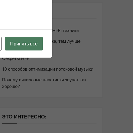
СВЕЖИЕ ЗАПИСИ
Возьмите друга в салон Hi-Fi техники
Чем дороже аудиотехника, тем лучше
Принять все
звучит?
Секреты Hi-Fi
10 способов оптимизации потоковой музыки
Почему виниловые пластинки звучат так
хорошо?
ЭТО ИНТЕРЕСНО: