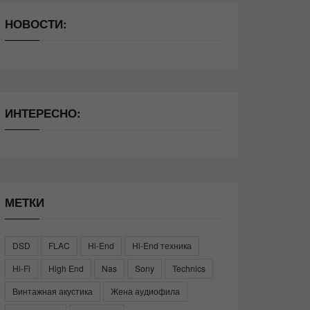
НОВОСТИ:
ИНТЕРЕСНО:
МЕТКИ
DSD
FLAC
Hi-End
Hi-End техника
Hi-Fi
High End
Nas
Sony
Technics
Винтажная акустика
Жена аудиофила