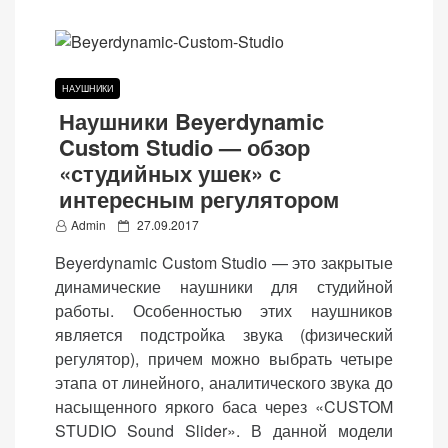
веб-сайта.
НАУШНИКИ
Функциональные
Наушники Beyerdynamic
Обеспечивают
нормальную
Custom Studio — обзор
работу сайта. Если
«студийных ушек» с
вы откажетесь от
интересным регулятором
использования
P
Admin
27.09.2017
этих файлов
o
cookie, некоторые
Beyerdynamic Custom Studio — это закрытые
s
функции веб-сайта
динамические наушники для студийной
t
исчезнут.
работы. Особенностью этих наушников
e
является подстройка звука (физический
d
регулятор), причем можно выбрать четыре
o
Статистические
этапа от линейного, аналитического звука до
n
(аналитика)
насыщенного яркого баса через «CUSTOM
Анализируют
STUDIO Sound Slider». В данной модели
посещаемость