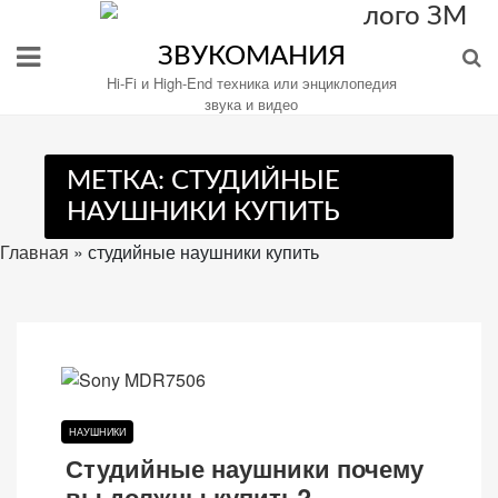
Перейти
к
ЗВУКОМАНИЯ
содержимому
Hi-Fi и High-End техника или энциклопедия
звука и видео
МЕТКА:
СТУДИЙНЫЕ
Настройте
НАУШНИКИ КУПИТЬ
файлы
cookie
Главная
»
студийные наушники купить
для
Звукомания.
НАУШНИКИ
Студийные наушники почему
вы должны купить?