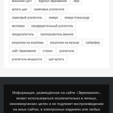
внешний ЦАП
журнал Звукомания
звук
купить цап
ламповые усилители
ламповый усилитель
левчук
левчук Александр
меломан
предварительный усилитель
предусилитель
проигрыватель винила
рецензии на альбомы
рецензии на музыку
сабвуфер
сайт Звукомания
стерео
усилитель
усилитель мощности
цап купить
Информация, размещённая на сайте «Звукомания»,
может использоваться исключительно в личных,
некоммерческих целях и не подлежит воспроизведению
на иных сайтах, в электронных изданиях или любых