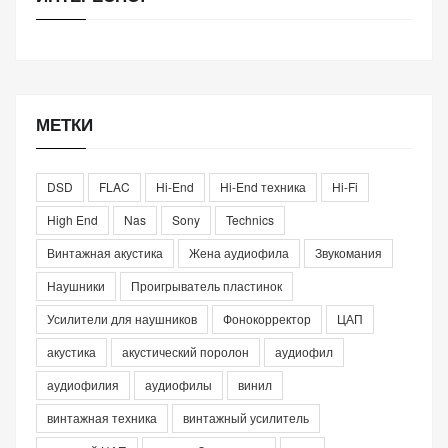
МЕТКИ
DSD
FLAC
Hi-End
Hi-End техника
Hi-Fi
High End
Nas
Sony
Technics
Винтажная акустика
Жена аудиофила
Звукомания
Наушники
Проигрыватель пластинок
Усилители для наушников
Фонокорректор
ЦАП
акустика
акустический поролон
аудиофил
аудиофилия
аудиофилы
винил
винтажная техника
винтажный усилитель