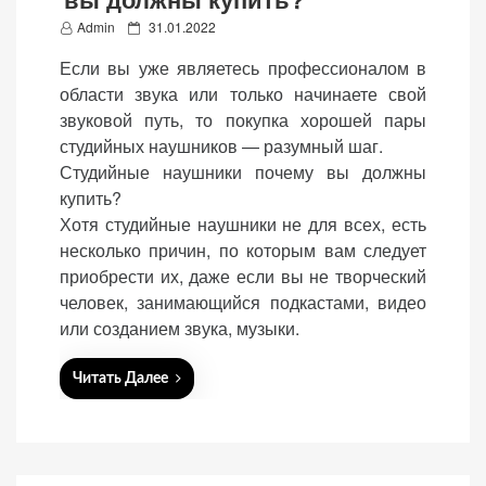
P
Admin
31.01.2022
o
Если вы уже являетесь профессионалом в
s
области звука или только начинаете свой
t
звуковой путь, то покупка хорошей пары
«Принять
e
студийных наушников — разумный шаг.
все»
d
Студийные наушники почему вы должны
o
купить?
n
Хотя студийные наушники не для всех, есть
несколько причин, по которым вам следует
Обязательные
приобрести их, даже если вы не творческий
«Настройки
(технические)
человек, занимающийся подкастами, видео
cookie»
Необходимы для
или созданием звука, музыки.
работы сайта.
Сохраняют
Читать Далее
настройки,
корзину,
авторизацию. Они
необходимы для
функционирования