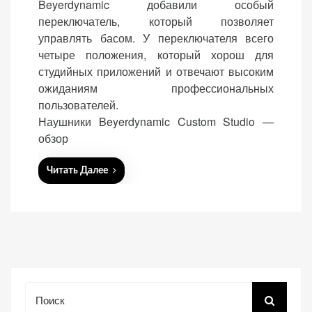
Beyerdynamic добавили особый
(Яндекс.Метрика).
переключатель, который позволяет
Анонимно, без
управлять басом. У переключателя всего
персональных
четыре положения, который хорош для
данных.
студийных приложений и отвечают высоким
ожиданиям профессиональных
пользователей.
Маркетинговые
Наушники Beyerdynamic Custom Studio —
(реклама)
обзор
Яндекс.Директ:
персонализированная
Читать Далее
реклама на основе
ваших интересов.
Рассказывая о своих
интересах и
поведении при
посещении нашего
сайта, вы повышаете
вероятность
Поиск
просмотра