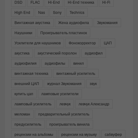
DSD
FLAC
Hi-End
Hi-End техника
Hi-Fi
High End
Nas
Sony
Technics
Винтажная акустика
Жена аудиофила
Звукомания
Наушники
Проигрыватель пластинок
Усилители для наушников
Фонокорректор
ЦАП
акустика
акустический поролон
аудиофил
аудиофилия
аудиофилы
винил
винтажная техника
винтажный усилитель
внешний ЦАП
журнал Звукомания
звук
купить цап
ламповые усилители
ламповый усилитель
левчук
левчук Александр
меломан
предварительный усилитель
предусилитель
проигрыватель винила
рецензии на альбомы
рецензии на музыку
сабвуфер