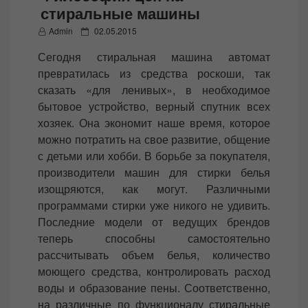
стиральные машины
P
Admin
02.05.2015
o
Сегодня стиральная машина автомат
s
превратилась из средства роскоши, так
t
сказать «для ленивых», в необходимое
e
бытовое устройство, верный спутник всех
d
хозяек. Она экономит наше время, которое
o
можно потратить на свое развитие, общение
n
с детьми или хобби. В борьбе за покупателя,
производители машин для стирки белья
изощряются, как могут. Различными
программами стирки уже никого не удивить.
Последние модели от ведущих брендов
теперь способны самостоятельно
рассчитывать объем белья, количество
моющего средства, контролировать расход
воды и образование пены. Соответственно,
на различные по функционалу стиральные