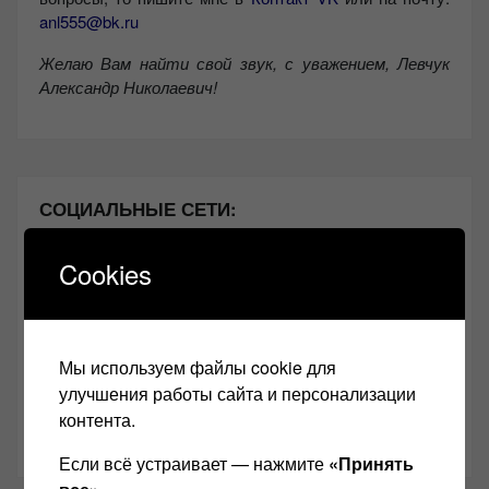
anl555@bk.ru
Желаю Вам найти свой звук, с уважением,
Левчук
Александр Николаевич!
СОЦИАЛЬНЫЕ СЕТИ:
Cookies
Звукомания сайт оф.группа
Винтажная Hi-Fi и High-End техника
Контакт
Мы используем файлы cookie для
улучшения работы сайта и персонализации
Одноклассники
контента.
Youtube
Если всё устраивает — нажмите
«Принять