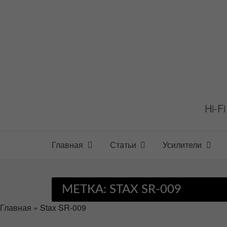
Перейти
к
содержимому
Hi-F
Главная
Статьи
Усилители
МЕТКА:
STAX SR-009
Главная
»
Stax SR-009