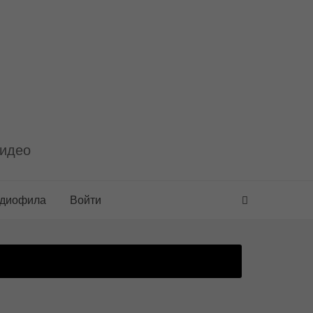
видео
удиофила
Войти