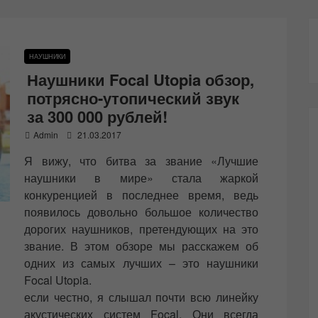
НАУШНИКИ
Наушники Focal Utopia обзор,
потрясно-утопический звук
за 300 000 рублей!
P
Admin
21.03.2017
o
Я вижу, что битва за звание «Лучшие
s
t
наушники в мире» стала жаркой
e
конкуренцией в последнее время, ведь
d
появилось довольно большое количество
o
n
дорогих наушников, претендующих на это
звание. В этом обзоре мы расскажем об
одних из самых лучших – это наушники
Focal Utopia.
если честно, я слышал почти всю линейку
акустических систем Focal. Они всегда