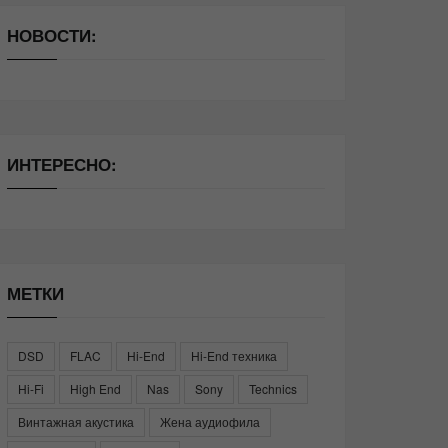
НОВОСТИ:
ИНТЕРЕСНО:
МЕТКИ
DSD
FLAC
Hi-End
Hi-End техника
Hi-Fi
High End
Nas
Sony
Technics
Винтажная акустика
Жена аудиофила