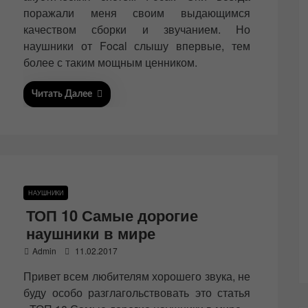
поражали меня своим выдающимся
качеством сборки и звучанием. Но
наушники от Focal слышу впервые, тем
более с таким мощным ценником.
Читать Далее
НАУШНИКИ
ТОП 10 Самые дорогие
наушники в мире
P
Admin
11.02.2017
o
Привет всем любителям хорошего звука, не
s
t
буду особо разглагольствовать это статья
e