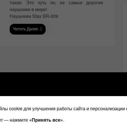
n
такая. Это чуть ли, не самые дорогие
наушники в мире!
Наушники Stax SR-009
Читать Далее
лы cookie для улучшения работы сайта и персонализации 
ает — нажмите
«Принять все»
.