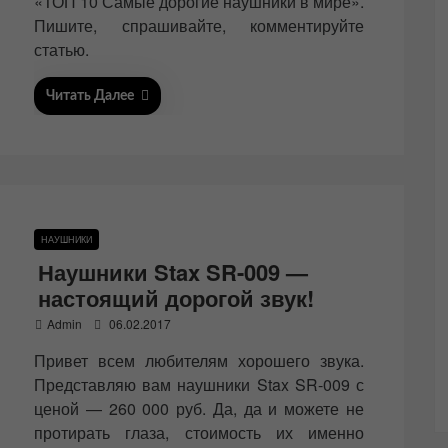
«ТОП 10 Самые дорогие наушники в мире».
d
Пишите, спрашивайте, комментируйте
o
n
статью.
Читать Далее
НАУШНИКИ
Наушники Stax SR-009 —
настоящий дорогой звук!
P
Admin
06.02.2017
o
Привет всем любителям хорошего звука.
s
t
Представляю вам наушники Stax SR-009 с
e
ценой — 260 000 руб. Да, да и можете не
d
протирать глаза, стоимость их именно
o