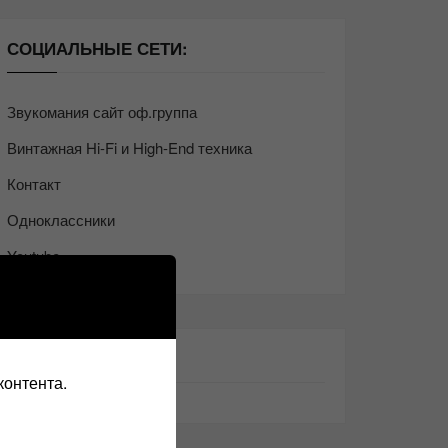
СОЦИАЛЬНЫЕ СЕТИ:
Звукомания сайт оф.группа
Винтажная Hi-Fi и High-End техника
Контакт
Одноклассники
Youtube
ТАКЖЕ ЧИТАЕМ:
контента.