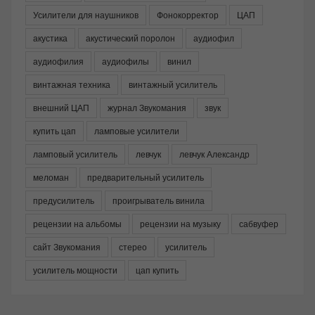
Усилители для наушников
Фонокорректор
ЦАП
акустика
акустический поролон
аудиофил
аудиофилия
аудиофилы
винил
винтажная техника
винтажный усилитель
внешний ЦАП
журнал Звукомания
звук
купить цап
ламповые усилители
ламповый усилитель
левчук
левчук Александр
меломан
предварительный усилитель
предусилитель
проигрыватель винила
рецензии на альбомы
рецензии на музыку
сабвуфер
сайт Звукомания
стерео
усилитель
усилитель мощности
цап купить