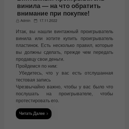
винила — на что обратить
внимание при покупке!
P
Admin
17.11.2022
o
Итак, вы нашли винтажный проигрыватель
s
винила или хотите купить проигрыватель
t
пластинок. Есть несколько правил, которые
e
вы должны сделать, прежде чем передать
d
продавцу свои деньги.
o
Пройдемся по ним:
n
Убедитесь, что у вас есть отслушанная
тестовая запись
Чрезвычайно важно, чтобы у вас было что
послушать на проигрывателе, чтобы
протестировать его.
Читать Далее