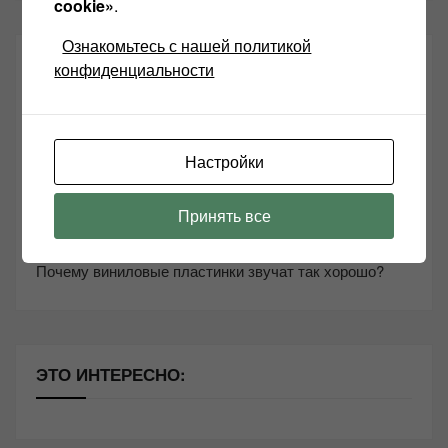
cookie»
.
Ознакомьтесь с нашей политикой
СВЕЖИЕ ЗАПИСИ
конфиденциальности
Возьмите друга в салон Hi-Fi техники
Настройки
Чем дороже аудиотехника, тем лучше звучит?
Секреты Hi-Fi
Принять все
10 способов оптимизации потоковой музыки
Почему виниловые пластинки звучат так хорошо?
ЭТО ИНТЕРЕСНО: