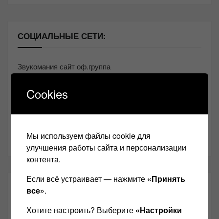
СОЦИАЛЬНЫЕ СЕТИ:
Звукомания сайт оф.группа
Винтажная Hi-Fi и High-End техника
Cookies
Контакт
Одноклассники
Мы используем файлы cookie для
Youtube
улучшения работы сайта и персонализации
контента.
Если всё устраивает — нажмите
«Принять
ТАКЖЕ ЧИТАЕМ:
все»
.
Хотите настроить? Выберите
«Настройки