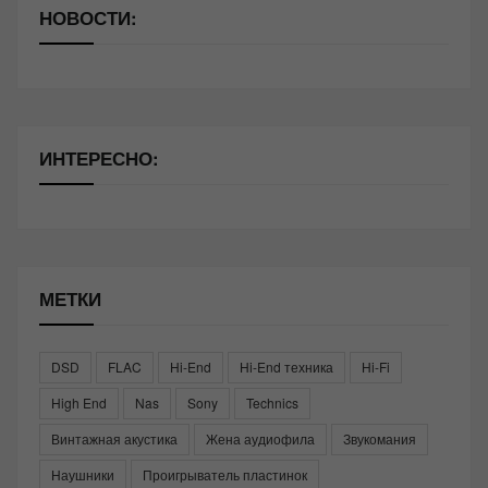
НОВОСТИ:
ИНТЕРЕСНО:
МЕТКИ
DSD
FLAC
Hi-End
Hi-End техника
Hi-Fi
High End
Nas
Sony
Technics
Винтажная акустика
Жена аудиофила
Звукомания
Наушники
Проигрыватель пластинок