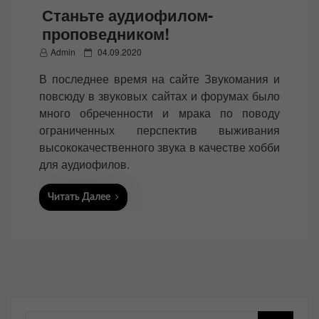
Станьте аудиофилом-
проповедником!
P
Admin
04.09.2020
o
В последнее время на сайте Звукомания и
s
повсюду в звуковых сайтах и форумах было
t
много обреченности и мрака по поводу
e
ограниченных перспектив выживания
d
высококачественного звука в качестве хобби
o
для аудиофилов.
n
Читать Далее
Поиск