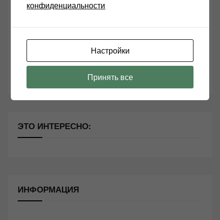
Возьмите друга в салон Hi-Fi техники
конфиденциальности
Чем дороже аудиотехника, тем лучше звучит?
Секреты Hi-Fi
Настройки
10 способов оптимизации потоковой музыки
Почему виниловые пластинки звучат так хорошо?
Принять все
ЭТО ИНТЕРЕСНО:
ИНФОРМАЦИЯ