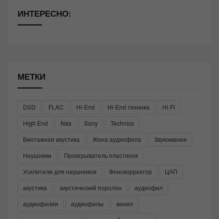
ИНТЕРЕСНО:
МЕТКИ
DSD
FLAC
Hi-End
Hi-End техника
Hi-Fi
High End
Nas
Sony
Technics
Винтажная акустика
Жена аудиофила
Звукомания
Наушники
Проигрыватель пластинок
Усилители для наушников
Фонокорректор
ЦАП
акустика
акустический поролон
аудиофил
аудиофилия
аудиофилы
винил