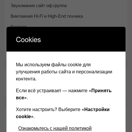
Звукомания сайт оф.группа
Винтажная Hi-Fi и High-End техника
Контакт
Cookies
Одноклассники
Youtube
Мы используем файлы cookie для
улучшения работы сайта и персонализации
ТАКЖЕ ЧИТАЕМ:
контента.
Если всё устраивает — нажмите
«Принять
все»
.
Хотите настроить? Выберите
«Настройки
СВЕЖИЕ ЗАПИСИ
cookie»
.
Ознакомьтесь с нашей политикой