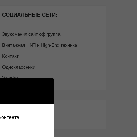
СОЦИАЛЬНЫЕ СЕТИ:
Звукомания сайт оф.группа
Винтажная Hi-Fi и High-End техника
Контакт
Одноклассники
Youtube
ТАКЖЕ ЧИТАЕМ:
контента.