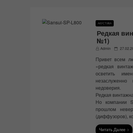
АКУСТИКА
Редкая вин
№1)
P
Admin
27.02.2
o
Привет всем лю
s
t
«редкая винта
e
осветить име
d
незаслуженно
o
n
недоверия.
Редкая винтажна
Но компании S
прошлом невер
(диффузоров), ко
Читать Далее