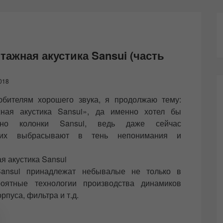
тажная акустика Sansui (часть
018
бителям хорошего звука, я продолжаю тему:
жная акустика Sansui», да именно хотел бы
нно колонки Sansui, ведь даже сейчас
 их выбрасывают в тень непонимания и
я акустика Sansui
ansui принадлежат небывалые не только в
оятные технологии производства динамиков
рпуса, фильтра и т.д.