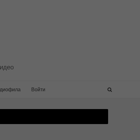
видео
удиофила
Войти