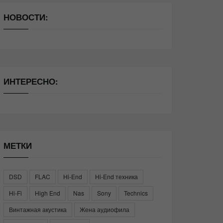
НОВОСТИ:
ИНТЕРЕСНО:
МЕТКИ
DSD
FLAC
Hi-End
Hi-End техника
Hi-Fi
High End
Nas
Sony
Technics
Винтажная акустика
Жена аудиофила