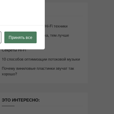
СВЕЖИЕ ЗАПИСИ
Возьмите друга в салон Hi-Fi техники
Чем дороже аудиотехника, тем лучше
Принять все
звучит?
Секреты Hi-Fi
10 способов оптимизации потоковой музыки
Почему виниловые пластинки звучат так
хорошо?
ЭТО ИНТЕРЕСНО: