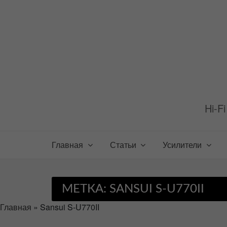
Перейти
к
содержимому
Hi-F
Главная
Статьи
Усилители
МЕТКА:
SANSUI S-U770II
Главная
»
Sansui S-U770II