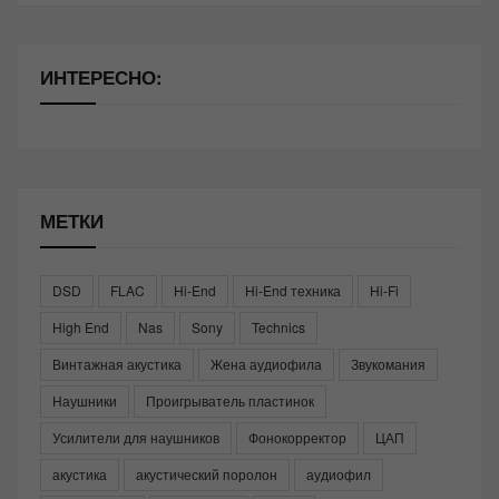
ИНТЕРЕСНО:
МЕТКИ
DSD
FLAC
Hi-End
Hi-End техника
Hi-Fi
High End
Nas
Sony
Technics
Винтажная акустика
Жена аудиофила
Звукомания
Наушники
Проигрыватель пластинок
Усилители для наушников
Фонокорректор
ЦАП
акустика
акустический поролон
аудиофил