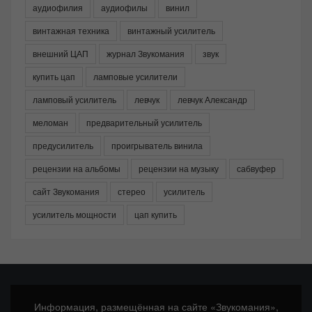
аудиофилия
аудиофилы
винил
винтажная техника
винтажный усилитель
внешний ЦАП
журнал Звукомания
звук
купить цап
ламповые усилители
ламповый усилитель
левчук
левчук Александр
меломан
предварительный усилитель
предусилитель
проигрыватель винила
рецензии на альбомы
рецензии на музыку
сабвуфер
сайт Звукомания
стерео
усилитель
усилитель мощности
цап купить
Информация, размещённая на сайте «Звукомания»,