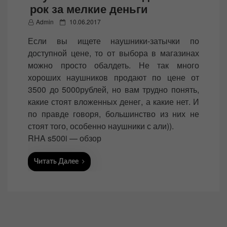
рок за мелкие деньги
P
Admin
10.06.2017
o
Если вы ищете наушники-затычки по
s
доступной цене, то от выбора в магазинах
t
можно просто обалдеть. Не так много
e
хороших наушников продают по цене от
d
3500 до 5000рублей, но вам трудно понять,
o
какие стоят вложенных денег, а какие нет. И
n
по правде говоря, большинство из них не
стоят того, особенно наушники с али)).
RHA s500i — обзор
Читать Далее