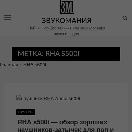
Перейти
к
содержимому
ЗВУКОМАНИЯ
Hi-Fi и High-End техника или энциклопедия
звука и видео
МЕТКА:
RHA S500I
Главная
»
RHA s500i
НАУШНИКИ
RHA s500i — обзор хороших
наушников-затычек для поп и