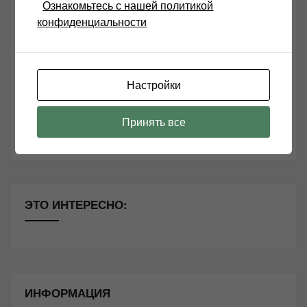
Ознакомьтесь с нашей политикой
конфиденциальности
Возьмите друга в салон Hi-Fi техники
Чем дороже аудиотехника, тем лучше звучит?
Настройки
Секреты Hi-Fi
10 способов оптимизации потоковой музыки
Принять все
Почему виниловые пластинки звучат так хорошо?
ЭТО ИНТЕРЕСНО:
ИНФОРМАЦИЯ